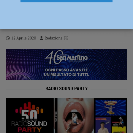
Coronavirus, 11 decessi e ancora 37
nuovi contagi nel Piacentino: 710 vittime
e 3100 pazienti da inizio emergenza
12 Aprile 2020
Redazione FG
RADIO SOUND PARTY