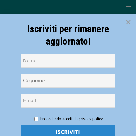
×
Iscriviti per rimanere
aggiornato!
HOME
NOTIZIE
CRONACA PIACENZA
Procedendo accetti la privacy policy
Coronavirus, 11 decessi e ancora 37 nuovi contagi nel Piacentino: 710
vittime e 3100 pazienti da inizio emergenza