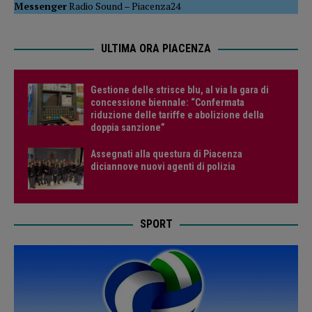
Messenger
Radio Sound
–
Piacenza24
ULTIMA ORA PIACENZA
Gestione delle strisce blu, al via la gara di
concessione biennale: “Confermata
riduzione delle tariffe e abolizione della
doppia sanzione”
Assegnati alla questura di Piacenza
diciannove nuovi agenti di polizia
SPORT