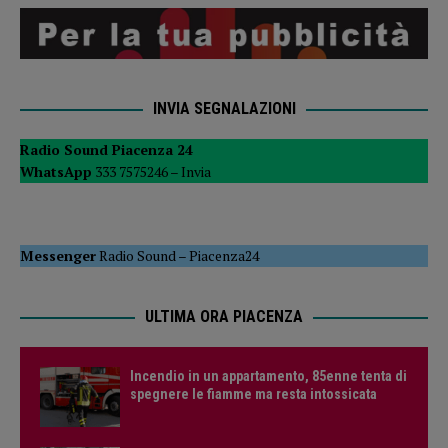
INVIA SEGNALAZIONI
Radio Sound Piacenza 24
WhatsApp
333 7575246 –
Invia
Messenger
Radio Sound
–
Piacenza24
ULTIMA ORA PIACENZA
Incendio in un appartamento, 85enne tenta di
spegnere le fiamme ma resta intossicata