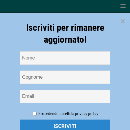
×
Iscriviti per rimanere
aggiornato!
HOME
NOTIZIE
ATTUALITÀ
Coronavirus, Abi e le
Procedendo accetti la privacy policy
associazioni di impresa aggiornano e rafforzano le moratorie: Banca
di Piacenza ha già aderito