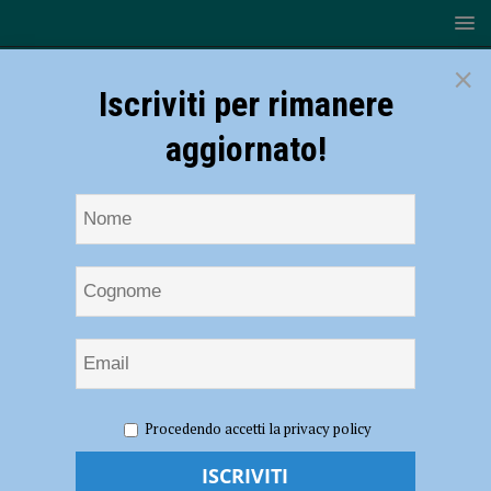
×
Iscriviti per rimanere
aggiornato!
HOME
NOTIZIE
CRONACA PIACENZA
Misurazione
Procedendo accetti la privacy policy
della febbre prima del turno, così la Xpo tutela i dipendenti
Misurazione della febbre prima del turno,