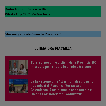
Radio Sound Piacenza 24
WhatsApp
333 7575246 –
Invia
Messenger
Radio Sound
–
Piacenza24
ULTIMA ORA PIACENZA
Tutela di pedoni e ciclisti, dalla Provincia 295
mila euro per rendere le strade più sicure
Dalla Regione oltre 1,3 milioni di euro per gli
hub urbani di Piacenza, Vernasca e
Calendasco. Amministrazione comunale e
Unione Commercianti: “Soddisfatti”