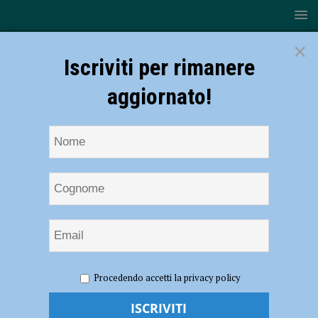
×
Iscriviti per rimanere
aggiornato!
HOME
NOTIZIE
CRONACA PIACENZA
Procedendo accetti la privacy policy
Coronavirus, 236 nuovi contagi nel Piacentino
Coronavirus, 236 nuovi contagi nel