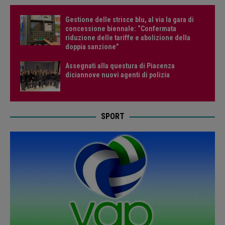
Gestione delle strisce blu, al via la gara di
concessione biennale: “Confermata
riduzione delle tariffe e abolizione della
doppia sanzione”
Assegnati alla questura di Piacenza
diciannove nuovi agenti di polizia
SPORT