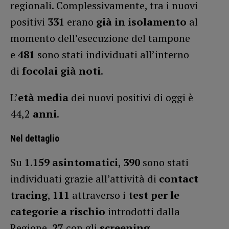
regionali. Complessivamente, tra i nuovi
positivi
331
erano
già in isolamento
al
momento dell’esecuzione del tampone
e
481
sono stati individuati all’interno
di
focolai già noti
.
L’
età media
dei nuovi positivi di oggi è
44,2
anni
.
Nel dettaglio
Su
1.159 asintomatici
,
390
sono stati
individuati grazie all’attività di
contact
tracing
,
111
attraverso i
test per le
categorie a rischio
introdotti dalla
Regione,
27
con gli
screening