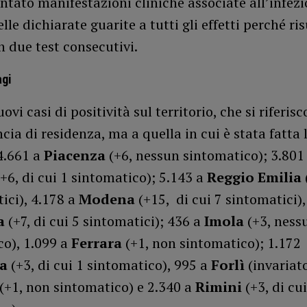
ntato manifestazioni cliniche associate all’infezi
lle dichiarate guarite a tutti gli effetti perché ri
n due test consecutivi.
agi
ovi casi di positività sul territorio, che si riferi
ncia di residenza, ma a quella in cui è stata fatta 
4.661 a
Piacenza
(+6, nessun sintomatico); 3.801
(+6, di cui 1 sintomatico); 5.143 a
Reggio Emilia
ici), 4.178 a
Modena
(+15, di cui 7 sintomatici),
a
(+7, di cui 5 sintomatici); 436 a
Imola
(+3, ness
co), 1.099 a
Ferrara
(+1, non sintomatico); 1.172
na
(+3, di cui 1 sintomatico), 995 a
Forlì
(invariat
(+1, non sintomatico) e 2.340 a
Rimini
(+3, di cui