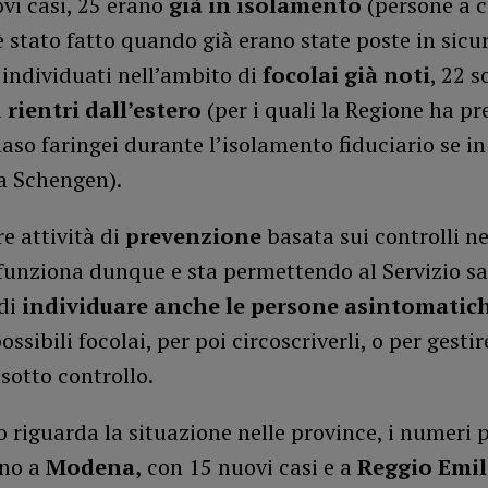
vi casi, 25 erano
già in isolamento
(persone a cu
stato fatto quando già erano state poste in sicur
 individuati nell’ambito di
focolai già noti
, 22 
a
rientri dall’estero
(per i quali la Regione ha pr
so faringei durante l’isolamento fiduciario se in
a Schengen).
re attività di
prevenzione
basata sui controlli ne
 funziona dunque e sta permettendo al Servizio sa
 di
individuare anche le persone asintomatic
ssibili focolai, per poi circoscriverli, o per gestir
 sotto controllo.
 riguarda la situazione nelle province, i numeri p
ano a
Modena,
con 15 nuovi casi e a
Reggio Emil