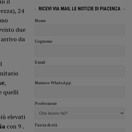
i il
RICEVI VIA MAIL LE NOTIZIE DI PIACENZA
ezza), 24
sono
Nome
evisto due
 arrivo da
Cognome
Email
l
nitario
he
,
Numero WhatsApp
e quelli
Professione
iù elevati
Fascia di età
ia
con 9 .