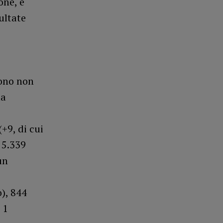
one, e
sultate
scono non
la
(+9, di cui
 5.339
un
o), 844
 1