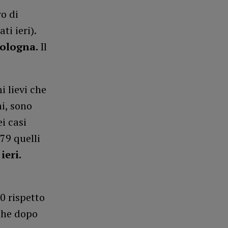
ro di
ti ieri).
Bologna.
Il
i lievi che
i, sono
i casi
 79 quelli
ieri
.
0 rispetto
iche dopo