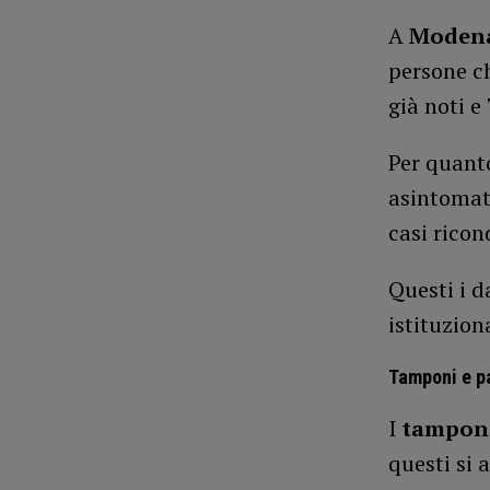
A
Moden
persone ch
già noti e 
Per quant
asintomati
casi ricon
Questi i da
istituzion
Tamponi e p
I
tamponi
questi si 