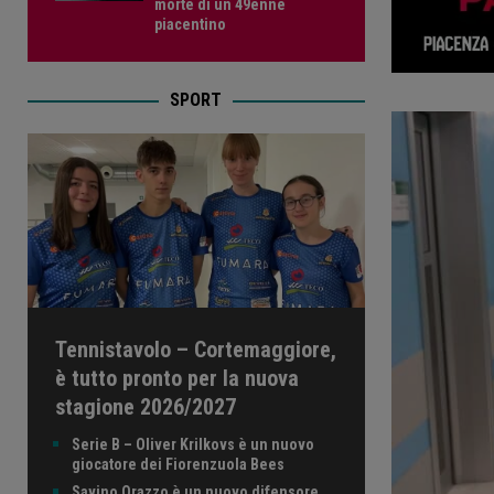
morte di un 49enne
piacentino
SPORT
Tennistavolo – Cortemaggiore,
è tutto pronto per la nuova
stagione 2026/2027
Serie B – Oliver Krilkovs è un nuovo
giocatore dei Fiorenzuola Bees
Savino Orazzo è un nuovo difensore