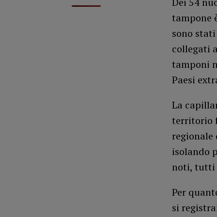
Dei 54 nuo
tampone è 
sono stati
collegati 
tamponi na
Paesi extr
La capilla
territorio
regionale
isolando po
noti, tutti
Per quanto
si registr