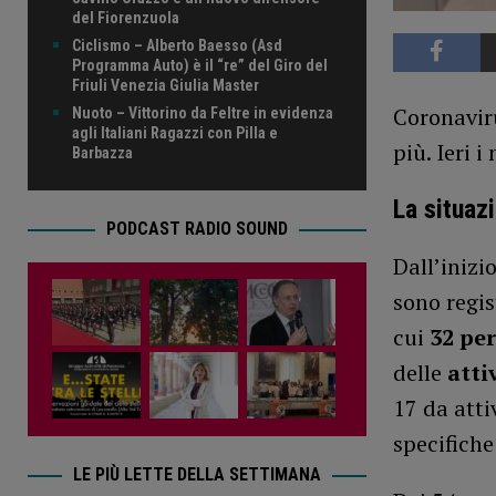
del Fiorenzuola
Ciclismo – Alberto Baesso (Asd
Programma Auto) è il “re” del Giro del
Friuli Venezia Giulia Master
Coronaviru
Nuoto – Vittorino da Feltre in evidenza
agli Italiani Ragazzi con Pilla e
più. Ieri i
Barbazza
La situaz
PODCAST RADIO SOUND
Dall’inizi
sono regis
cui
32 pe
delle
atti
17 da atti
specifiche
LE PIÙ LETTE DELLA SETTIMANA