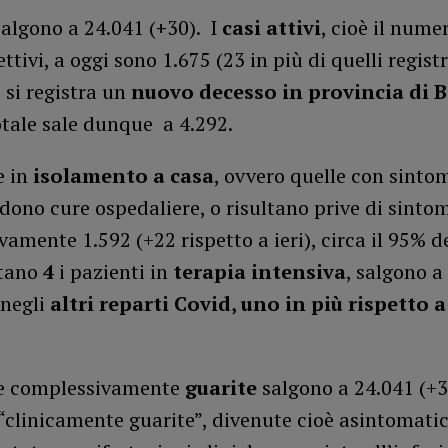
salgono a 24.041 (
+
30). I
casi attivi
, cioè il nume
ttivi, a oggi sono 1.675 (23 in più di quelli registra
 si registra un
nuovo decesso in provincia di 
tale sale dunque a 4.292.
e in
isolamento a casa
, ovvero quelle con sintom
dono cure ospedaliere, o risultano prive di sintom
amente 1.592 (+22 rispetto a ieri), circa il 95% de
stano
4
i pazienti in
terapia intensiva
, salgono a
 negli
altri reparti Covid, uno in più rispetto a 
e complessivamente
guarite
salgono a 24.041 (+3
5 “clinicamente guarite”, divenute cioè asintomat