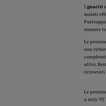
I
guariti
malati effe
Purtroppo
numero to
Le person
non richie
complessiv
attivi. Re
ricoverati
Le person
a ieri): 9