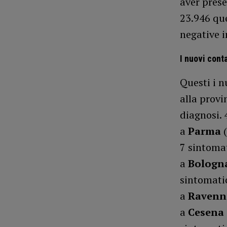
aver prese
23.946 que
negative i
I nuovi cont
Questi i nu
alla provi
diagnosi. 
a
Parma
7 sintomat
a
Bologn
sintomati
a
Raven
a
Cesena