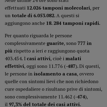
Nelle ultime 24 ore sono stati
effettuati
12.026
tamponi molecolari
, per
un
totale di 6.053.082.
A questi si
aggiungono anche
18. 284
tamponi rapidi
.
Per quanto riguarda le persone
complessivamente
guarite
, sono
777 in
più
rispetto a ieri e raggiungono quota
403.454. I
casi attivi
, cioè i
malati
effettivi
, oggi sono 11.776 (
-487
). Di questi,
le persone in
isolamento a casa
, ovvero
quelle con sintomi lievi che non richiedono
cure ospedaliere o risultano prive di sintomi,
sono complessivamente 11.462 (
-474
),
il
97,3% del totale dei casi attivi
.