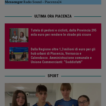
Messenger
Radio Sound
–
Piacenza24
ULTIMA ORA PIACENZA
Tutela di pedoni e ciclisti, dalla Provincia 295
mila euro per rendere le strade più sicure
Dalla Regione oltre 1,3 milioni di euro per gli
hub urbani di Piacenza, Vernasca e
Calendasco. Amministrazione comunale e
Unione Commercianti: “Soddisfatti”
SPORT