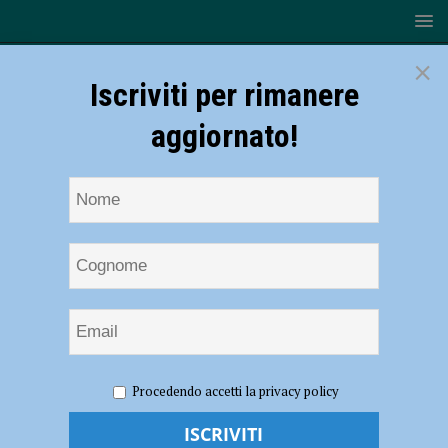
×
Iscriviti per rimanere
aggiornato!
HOME
NOTIZIE
CRONACA PIACENZA
Procedendo accetti la privacy policy
Coronavirus, 17 nuovi contagi e nessun decesso nel Piacentino
Coronavirus, 17 nuovi contagi e nessun