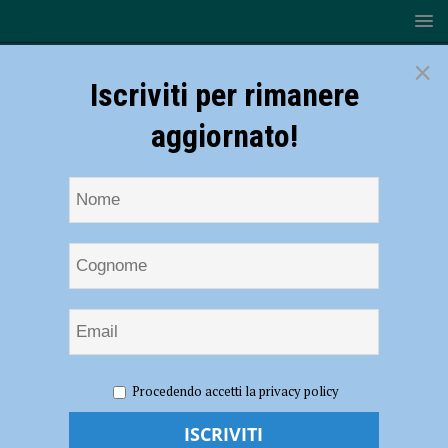
×
Iscriviti per rimanere
aggiornato!
HOME
NOTIZIE
SPORT
CALCIO
Piacenza
Procedendo accetti la privacy policy
calcio – Giana Erminio si giocherà domenica 24 ottobre alle 14:30
Piacenza calcio – Giana Erminio si