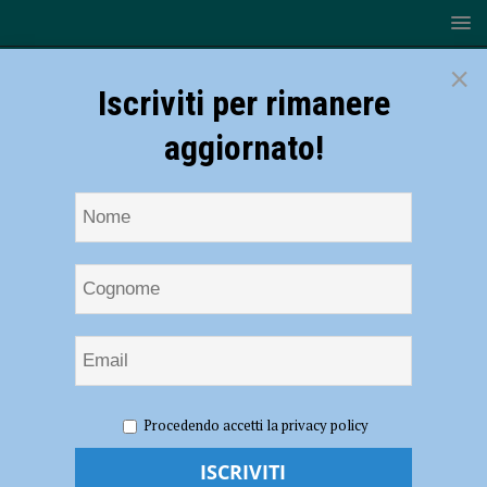
×
Iscriviti per rimanere
aggiornato!
HOME
NOTIZIE
CRONACA PIACENZA
Procedendo accetti la privacy policy
Coronavirus, 184 nuovi contagi e nessun decesso nel Piacentino
Coronavirus, 184 nuovi contagi e nessun