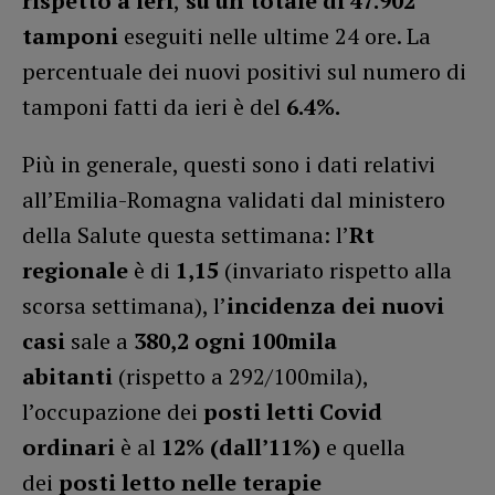
rispetto a ieri
,
su un totale di 47.902
tamponi
eseguiti nelle ultime 24 ore. La
percentuale dei nuovi positivi sul numero di
tamponi fatti da ieri è del
6.4%.
Più in generale, questi sono i dati relativi
all’Emilia-Romagna validati dal ministero
della Salute questa settimana: l’
Rt
regionale
è di
1,15
(invariato rispetto alla
scorsa settimana), l’
incidenza dei nuovi
casi
sale a
380,2 ogni 100mila
abitanti
(rispetto a 292/100mila),
l’occupazione dei
posti letti Covid
ordinari
è al
12% (dall’11%)
e quella
dei
posti letto nelle terapie