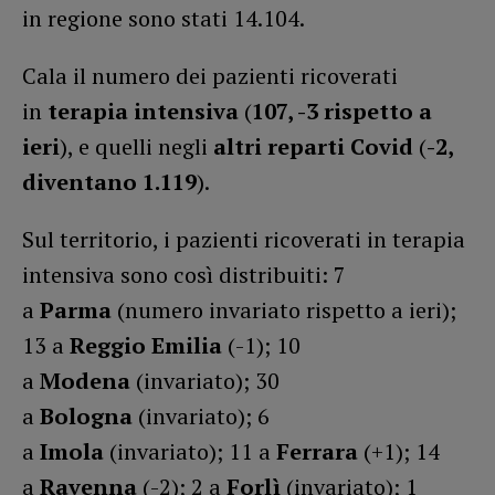
in regione sono stati 14.104.
Cala il numero dei pazienti ricoverati
in
terapia intensiva
(
107, -3 rispetto a
ieri
), e quelli negli
altri reparti Covid
(
-2,
diventano 1.119
).
Sul territorio, i pazienti ricoverati in terapia
intensiva sono così distribuiti: 7
a
Parma
(numero invariato rispetto a ieri);
13 a
Reggio Emilia
(-1); 10
a
Modena
(invariato); 30
a
Bologna
(invariato); 6
a
Imola
(invariato); 11 a
Ferrara
(+1); 14
a
Ravenna
(-2); 2 a
Forlì
(invariato); 1