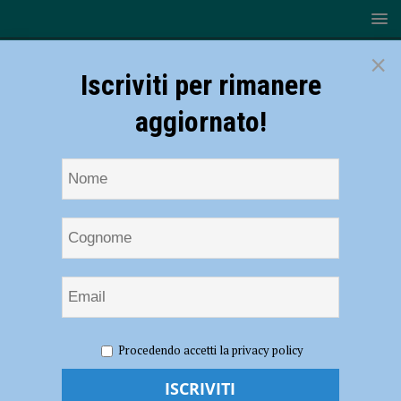
×
Iscriviti per rimanere
aggiornato!
HOME
NOTIZIE
SPORT
CALCIO DILETTANTI
Procedendo accetti la privacy policy
CRER FIGC, respinto il ricorso dell’ex Presidente Regionale
Paolo Braiati