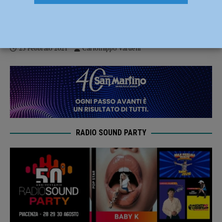
CRER FIGC, respinto il ricorso dell’ex
Presidente Regionale Paolo Braiati
25 Febbraio 2021
Carlofilippo Vardelli
RADIO SOUND PARTY