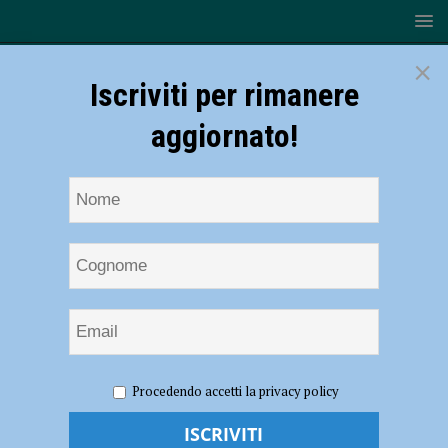
×
Iscriviti per rimanere
aggiornato!
HOME
NOTIZIE
POLITICA
Crollo ponte Lenzino,
Procedendo accetti la privacy policy
Lega alla Regione: “Individuare uno stanziamento adeguato per le
persone colpite”