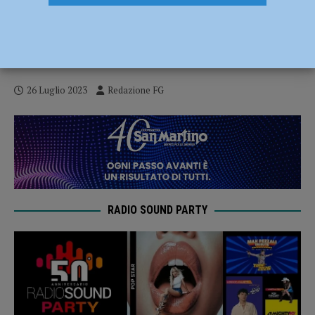
Crollo ponte Lenzino, Lega alla Regione:
“Individuare uno stanziamento adeguato
per le persone colpite”
26 Luglio 2023
Redazione FG
RADIO SOUND PARTY