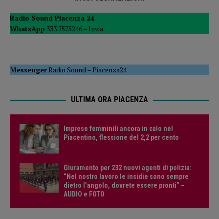
Radio Sound Piacenza 24
WhatsApp
333 7575246 –
Invia
Messenger
Radio Sound
–
Piacenza24
ULTIMA ORA PIACENZA
Imprese femminili ancora in calo nel
Piacentino, flessione del 2,2 per cento
Giuramento per 232 nuovi agenti di polizia:
“Nel nostro lavoro le insidie sono sempre
dietro l’angolo, dovrete essere pronti” –
AUDIO e FOTO