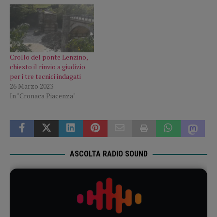
Crollo del ponte Lenzino,
chiesto il rinvio a giudizio
per i tre tecnici indagati
26 Marzo 2023
In "Cronaca Piacenza"
ASCOLTA RADIO SOUND