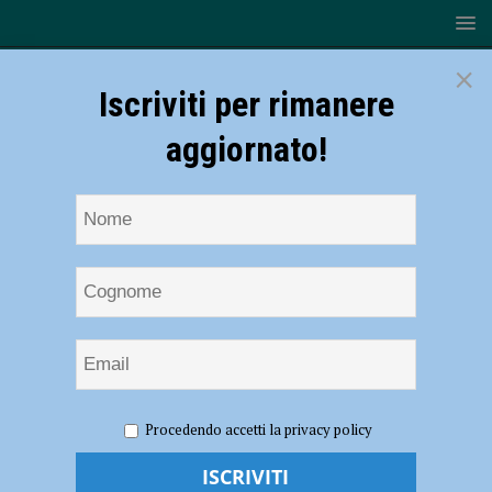
×
Iscriviti per rimanere
aggiornato!
HOME
NOTIZIE
ATTUALITÀ
Danni da maltempo,
Procedendo accetti la privacy policy
per il territorio piacentino 5,5 milioni per 35 cantieri
Danni da maltempo, per il territorio