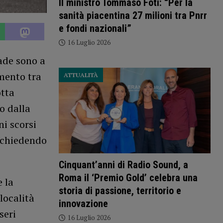
Il ministro Tommaso Foti: “Per la
sanità piacentina 27 milioni tra Pnrr
e fondi nazionali”
16 Luglio 2026
rade sono a
amento tra
ATTUALITÀ
otta
o dalla
ni scorsi
, chiedendo
Cinquant’anni di Radio Sound, a
Roma il ‘Premio Gold’ celebra una
 la
storia di passione, territorio e
località
innovazione
seri
16 Luglio 2026