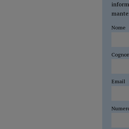
inform
manten
Nome
Cogno
Email
Numer