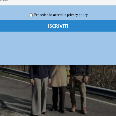
UALITÀ
a firme dimostrano che il territorio vuole essere ascoltato”
POLITICA
2025
Redazione FG
Politica
Procedendo accetti la privacy policy