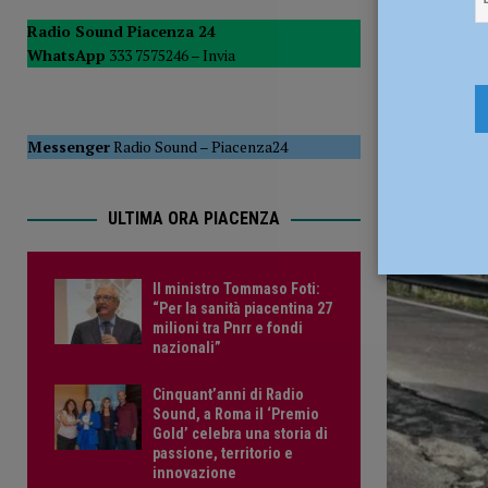
questione che andava avanti da tempo” – AUDIO
ATT
Radio Sound Piacenza 24
WhatsApp
333 7575246 –
Invia
[ 16 Luglio 2026 ]
Eolico a Ferriere, Murelli: “Oltre 12 mil
29 Marzo 
Messenger
Radio Sound
–
Piacenza24
ULTIMA ORA PIACENZA
Il ministro Tommaso Foti:
“Per la sanità piacentina 27
milioni tra Pnrr e fondi
nazionali”
Cinquant’anni di Radio
Sound, a Roma il ‘Premio
Gold’ celebra una storia di
passione, territorio e
innovazione