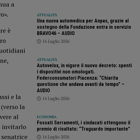
inua a
o».
ATTUALITÀ
Una nuova automedica per Anpas, grazie al
sostegno della Fondazione entra in servizio
re è
BRAVO46 – AUDIO
tro
16 Luglio 2026
uotidiani
one,
ATTUALITÀ
Autovelox, in vigore il nuovo decreto: spenti
i dispositivi non omologati.
Federconsumatori Piacenza: “Chiarita
questione che andava avanti da tempo” –
e
AUDIO
ssi e la
16 Luglio 2026
(verso la
vere al
ECONOMIA
Fossati Serramenti, i sindacati ottengono il
 invitarlo
premio di risultato: “Traguardo importante”
 senatrice
16 Luglio 2026