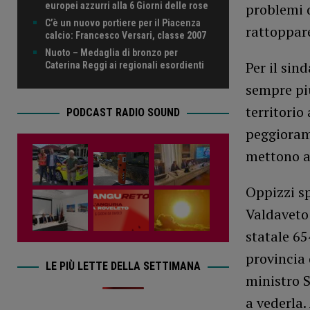
europei azzurri alla 6 Giorni delle rose
problemi d
C’è un nuovo portiere per il Piacenza
rattoppare
calcio: Francesco Versari, classe 2007
Nuoto – Medaglia di bronzo per
Per il sin
Caterina Reggi ai regionali esordienti
sempre più
territorio
PODCAST RADIO SOUND
peggiorame
mettono a 
Oppizzi sp
Valdaveto 
statale 65
provincia 
LE PIÙ LETTE DELLA SETTIMANA
ministro S
a vederla.