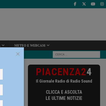
A
METEO E WEBCAM
×
PIACENZA2
4
lnure strade
Il Giornale Radio di Radio Sound
CLICCA E ASCOLTA
schio,
LE ULTIME NOTIZIE