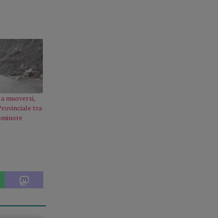
 a muoversi,
Provinciale tra
ominore