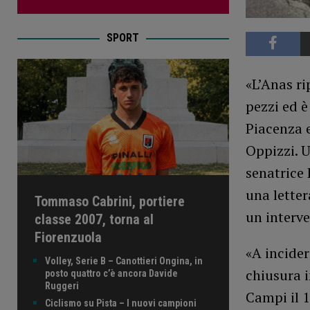
SPORT
«L’Anas ri
pezzi ed è
Piacenza e
Oppizzi. U
senatrice 
una letter
Tommaso Cabrini, portiere
un interve
classe 2007, torna al
Fiorenzuola
«A incider
Volley, Serie B – Canottieri Ongina, in
chiusura i
posto quattro c’è ancora Davide
Ruggeri
Campi il 1
Ciclismo su Pista – I nuovi campioni