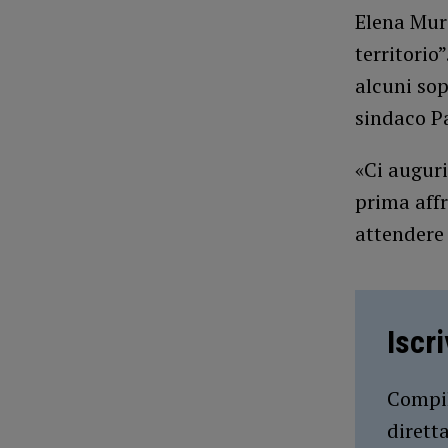
Elena Mure
territorio”
alcuni sop
sindaco Pa
«Ci augur
prima affr
attendere 
Iscr
Compil
dirett