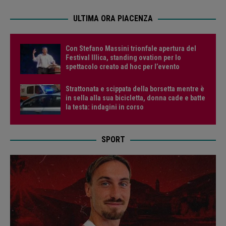
ULTIMA ORA PIACENZA
Con Stefano Massini trionfale apertura del
Festival Illica, standing ovation per lo
spettacolo creato ad hoc per l’evento
Strattonata e scippata della borsetta mentre è
in sella alla sua bicicletta, donna cade e batte
la testa: indagini in corso
SPORT