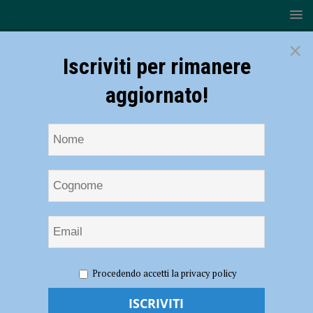
×
Iscriviti per rimanere
aggiornato!
HOME
NOTIZIE
ATTUALITÀ
“Destra: moderna,
Procedendo accetti la privacy policy
tradizionale, identitaria”, il 15 ottobre la presentazione del libro con
Fabrizio Fratus