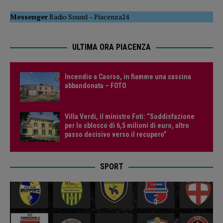
Messenger
Radio Sound
–
Piacenza24
ULTIMA ORA PIACENZA
Incendio a Caorso, in fiamme una cascina
abbandonata – FOTO
Villa Verdi, il ministro Foti: “Soddisfazione
per lo sblocco di 6,5 milioni di euro, altro
passo decisivo verso il recupero”
SPORT