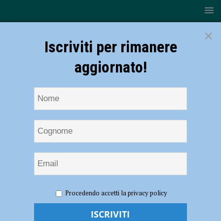
×
Iscriviti per rimanere
aggiornato!
HOME
NOTIZIE
POLITICA
Elezioni, Rancan: “Ecco
Procedendo accetti la privacy policy
perché votare Lega significa dare un futuro alla città”
Elezioni, Rancan: “Ecco perché votare