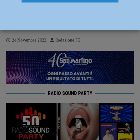
Emergenza occupazionale alla Casa San
Giuseppe, il gruppo Edos risponde alla
Cisl
24 Novembre 2022
Redazione FG
RADIO SOUND PARTY