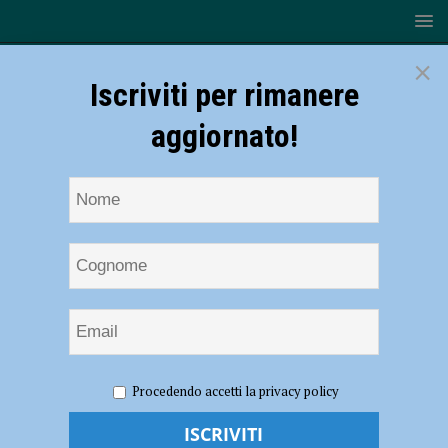
×
Iscriviti per rimanere
aggiornato!
HOME
NOTIZIE
ECONOMIA
Emergenza
Procedendo accetti la privacy policy
occupazionale alla Casa San Giuseppe, il gruppo Edos risponde alla
Cisl