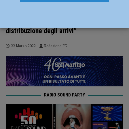
Emergenza Ucraina: 1117 rifugiati nel
Piacentino, 514 sono minori. Si riunisce la
cabina di regia: “Necessaria una equa
distribuzione degli arrivi”
22 Marzo 2022
Redazione FG
RADIO SOUND PARTY