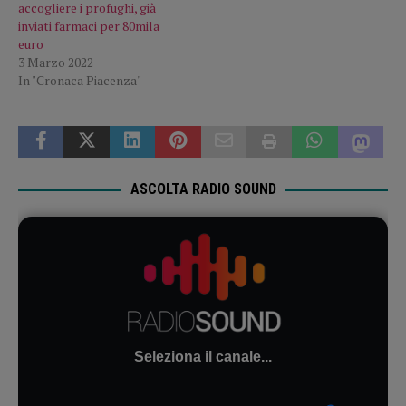
accogliere i profughi, già
inviati farmaci per 80mila
euro
3 Marzo 2022
In "Cronaca Piacenza"
ASCOLTA RADIO SOUND
Seleziona il canale...