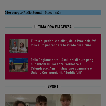
Messenger
Radio Sound
–
Piacenza24
ULTIMA ORA PIACENZA
Tutela di pedoni e ciclisti, dalla Provincia 295
mila euro per rendere le strade più sicure
Dalla Regione oltre 1,3 milioni di euro per gli
hub urbani di Piacenza, Vernasca e
Calendasco. Amministrazione comunale e
Unione Commercianti: “Soddisfatti”
SPORT