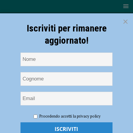
×
Iscriviti per rimanere
aggiornato!
HOME
NOTIZIE
ATTUALITÀ
Emergenza Ucraina:
Procedendo accetti la privacy policy
1117 rifugiati nel Piacentino, 514 sono minori. Si riunisce la cabina di
regia: “Necessaria una equa distribuzione degli arrivi”