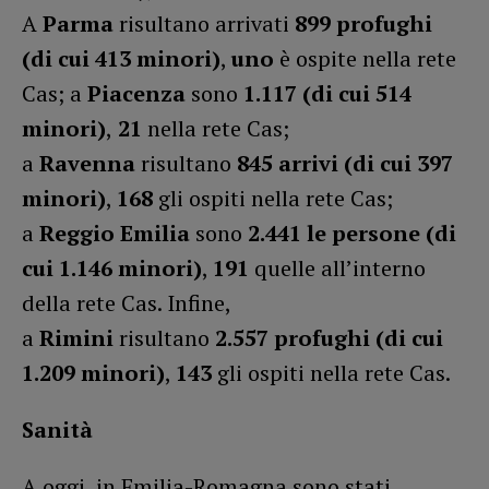
A
Parma
risultano arrivati
899 profughi
(di cui 413 minori)
,
uno
è ospite nella rete
Cas; a
Piacenza
sono
1.117 (di cui 514
minori)
,
21
nella rete Cas;
a
Ravenna
risultano
845 arrivi (di cui 397
minori)
,
168
gli ospiti nella rete Cas;
a
Reggio Emilia
sono
2.441 le persone (di
cui 1.146 minori)
,
191
quelle all’interno
della rete Cas. Infine,
a
Rimini
risultano
2.557 profughi (di cui
1.209 minori)
,
143
gli ospiti nella rete Cas.
Sanità
A oggi, in Emilia-Romagna sono stati