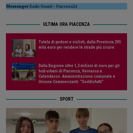
Messenger
Radio Sound
–
Piacenza24
ULTIMA ORA PIACENZA
Tutela di pedoni e ciclisti, dalla Provincia 295
mila euro per rendere le strade più sicure
Dalla Regione oltre 1,3 milioni di euro per gli
hub urbani di Piacenza, Vernasca e
Calendasco. Amministrazione comunale e
Unione Commercianti: “Soddisfatti”
SPORT