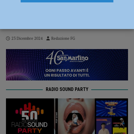
Energia in comune, si rinnova e si rafforza
il protocollo: cresce il numero degli enti
partecipanti
23 Dicembre 2024
Redazione FG
RADIO SOUND PARTY