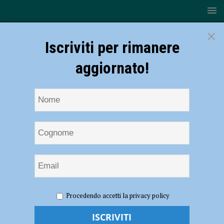
×
Iscriviti per rimanere
aggiornato!
HOME
NOTIZIE
ECONOMIA
Energia in comune, si
Procedendo accetti la privacy policy
rinnova e si rafforza il protocollo: cresce il numero degli enti
partecipanti