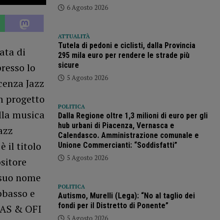
6 Agosto 2026
ATTUALITÀ
Tutela di pedoni e ciclisti, dalla Provincia
ata di
295 mila euro per rendere le strade più
sicure
resso lo
5 Agosto 2026
cenza Jazz
un progetto
POLITICA
ella musica
Dalla Regione oltre 1,3 milioni di euro per gli
hub urbani di Piacenza, Vernasca e
azz
Calendasco. Amministrazione comunale e
 il titolo
Unione Commercianti: “Soddisfatti”
5 Agosto 2026
ositore
a suo nome
POLITICA
bbasso e
Autismo, Murelli (Lega): “No al taglio dei
fondi per il Distretto di Ponente”
JAS & OFI
5 Agosto 2026