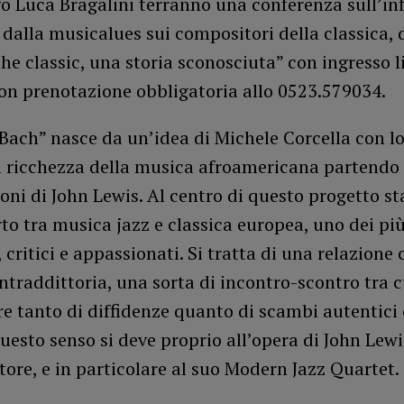
o Luca Bragalini terranno una conferenza sull’in
 dalla musicalues sui compositori della classica, d
the classic, una storia sconosciuta” con ingresso l
on prenotazione obbligatoria allo 0523.579034.
Bach” nasce da un’idea di Michele Corcella con lo
a ricchezza della musica afroamericana partendo 
ni di John Lewis. Al centro di questo progetto st
to tra musica jazz e classica europea, uno dei più
i, critici e appassionati. Si tratta di una relazione
ontraddittoria, una sorta di incontro-scontro tra c
re tanto di diffidenze quanto di scambi autentici 
uesto senso si deve proprio all’opera di John Lewi
ore, e in particolare al suo Modern Jazz Quartet.