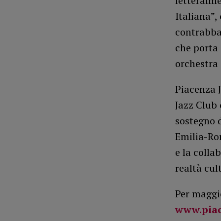
letteralme
Italiana”,
contrabbas
che porta 
orchestra
Piacenza J
Jazz Club 
sostegno 
Emilia-Ro
e la colla
realtà cul
Per maggio
www.piac