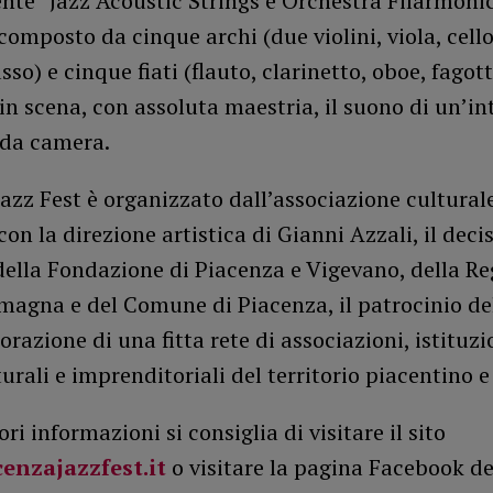
nte “Jazz Acoustic Strings e Orchestra Filarmoni
 composto da cinque archi (due violini, viola, cello
so) e cinque fiati (flauto, clarinetto, oboe, fagot
in scena, con assoluta maestria, il suono di un’in
 da camera.
azz Fest è organizzato dall’associazione cultural
con la direzione artistica di Gianni Azzali, il deci
della Fondazione di Piacenza e Vigevano, della R
magna e del Comune di Piacenza, il patrocinio d
borazione di una fitta rete di associazioni, istituzi
turali e imprenditoriali del territorio piacentino 
ri informazioni si consiglia di visitare il sito
enzajazzfest.it
o visitare la pagina Facebook del