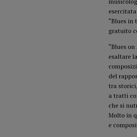
musicolog
esercitata
“Blues in 
gratuito c
“Blues on 
esaltare l
composizio
del rappor
tra storic
a tratti c
che si nut
Molto in q
e composit