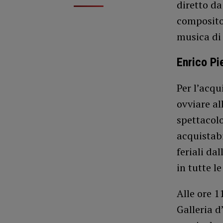
diretto da
composito
musica di
Enrico Pi
Per l’acqu
ovviare al
spettacolo:
acquistabi
feriali da
in tutte l
Alle ore 1
Galleria d