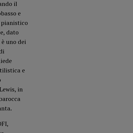
ando il
bbasso e
 pianistico
le, dato
, è uno dei
di
hiede
ilistica e
o
Lewis, in
 barocca
anta.
FI,