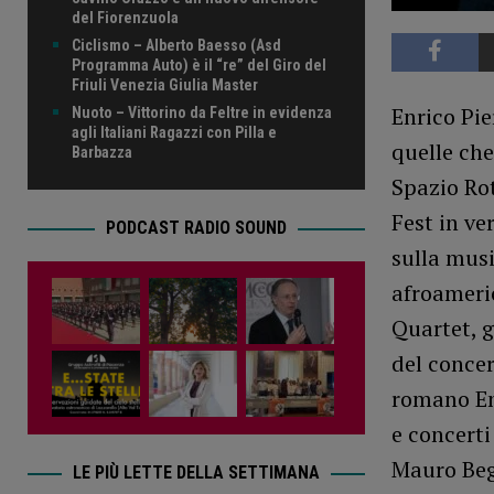
del Fiorenzuola
Ciclismo – Alberto Baesso (Asd
Programma Auto) è il “re” del Giro del
Friuli Venezia Giulia Master
Enrico Pie
Nuoto – Vittorino da Feltre in evidenza
agli Italiani Ragazzi con Pilla e
quelle ch
Barbazza
Spazio Rot
Fest in ve
PODCAST RADIO SOUND
sulla musi
afroameric
Quartet, g
del concer
romano Enr
e concerti
Mauro Beg
LE PIÙ LETTE DELLA SETTIMANA