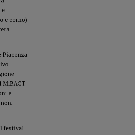
ca
 e
to e corno)
tera
e Piacenza
sivo
egione
el MiBACT
oni e
e non.
 festival