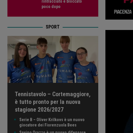
rintracciato e bloccato
poco dopo
SPORT
Tennistavolo – Cortemaggiore,
è tutto pronto per la nuova
stagione 2026/2027
Serie B – Oliver Krilkovs è un nuovo
giocatore dei Fiorenzuola Bees
Savino Orazzo è un nuovo difensore