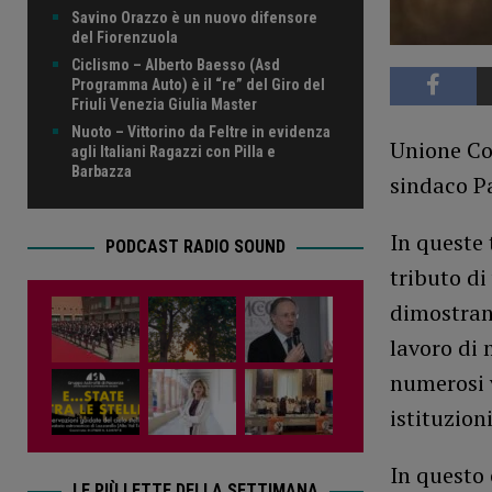
Savino Orazzo è un nuovo difensore
del Fiorenzuola
Ciclismo – Alberto Baesso (Asd
Programma Auto) è il “re” del Giro del
Friuli Venezia Giulia Master
Nuoto – Vittorino da Feltre in evidenza
Unione Co
agli Italiani Ragazzi con Pilla e
Barbazza
sindaco Pa
In queste 
PODCAST RADIO SOUND
tributo di
dimostrand
lavoro di 
numerosi v
istituzion
In questo
LE PIÙ LETTE DELLA SETTIMANA