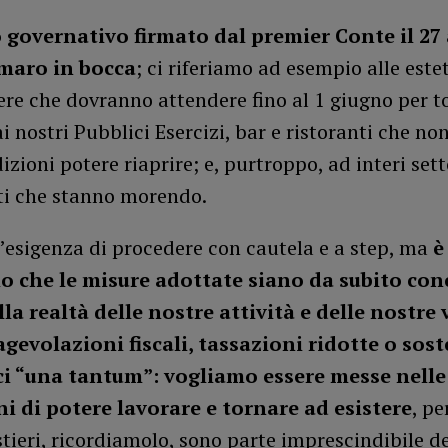
o governativo firmato dal premier Conte il 27 
amaro in bocca
; ci riferiamo ad esempio alle estet
re che dovranno attendere fino al 1 giugno per t
i nostri Pubblici Esercizi, bar e ristoranti che no
izioni potere riaprire; e, purtroppo, ad interi set
ti che stanno morendo.
’esigenza di procedere con cautela e a step, ma
è
o che le misure adottate siano da subito con
lla realtà delle nostre attività e delle nostre 
gevolazioni fiscali, tassazioni ridotte o sos
i “una tantum”: vogliamo essere messe nelle
i di potere lavorare e tornare ad esistere
, pe
tieri, ricordiamolo, sono parte imprescindibile de