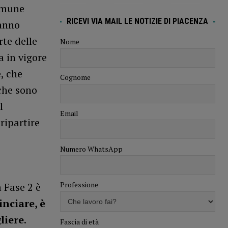
comune
RICEVI VIA MAIL LE NOTIZIE DI PIACENZA
hanno
rte delle
Nome
a in vigore
, che
Cognome
che sono
l
Email
ripartire
Numero WhatsApp
Professione
 Fase 2 è
inciare, è
liere
.
Fascia di età