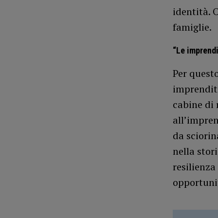
identità. 
famiglie.
“Le imprendi
Per quest
imprenditr
cabine di 
all’impre
da sciorin
nella stor
resilienza
opportunit