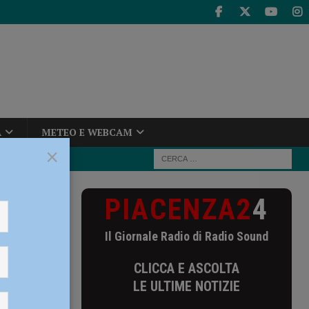
A
METEO E WEBCAM
×
PIACENZA2
4
to del governo
Il Giornale Radio di Radio Sound
reto del
CLICCA E ASCOLTA
LE ULTIME NOTIZIE