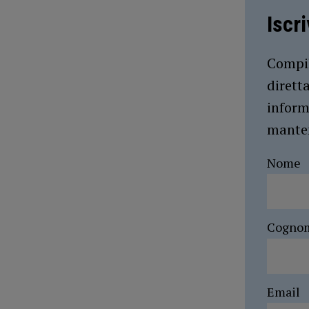
Iscr
Compil
dirett
inform
manten
Nome
Cogno
Email