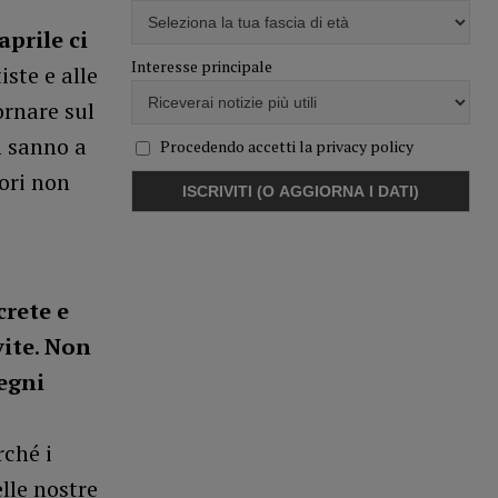
aprile ci
Interesse principale
iste e alle
ornare sul
n sanno a
Procedendo accetti la privacy policy
tori non
crete e
vite
.
Non
tegni
rché i
lle nostre