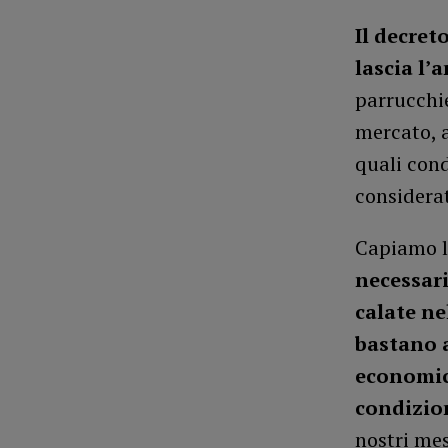
Il decret
lascia l’
parrucchie
mercato, a
quali cond
considera
Capiamo l
necessari
calate ne
bastano a
economic
condizion
nostri mes