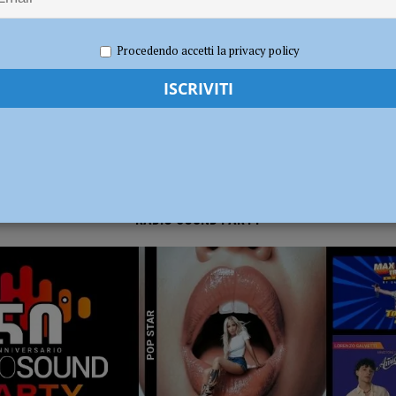
020
Redazione FG
Economia
dI): “Verificare subito la situazione nella provincia di Piacenza”
POLITICA
Procedendo accetti la privacy policy
RADIO SOUND PARTY