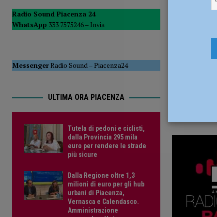
30 Aprile 2
POLITICA
Radio Sound Piacenza 24
WhatsApp
333 7575246 –
Invia
[ 5 Agosto 2026 ]
Caldo estremo e asili nido, Tagliaferri (F
Messenger
Radio Sound
–
Piacenza24
ULTIMA ORA PIACENZA
Tutela di pedoni e ciclisti,
dalla Provincia 295 mila
euro per rendere le strade
più sicure
Dalla Regione oltre 1,3
milioni di euro per gli hub
urbani di Piacenza,
Vernasca e Calendasco.
Amministrazione