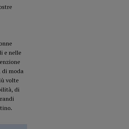
ostre
donne
i e nelle
ttenzione
n di moda
iù volte
lità, di
grandi
tino.