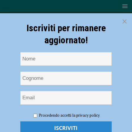
×
Iscriviti per rimanere
aggiornato!
HOME
NOTIZIE
ATTUALITÀ
Ferragosto al lavoro
Procedendo accetti la privacy policy
per operatori del soccorso e forze dell’ordine, il prefetto: “Vivo
apprezzamento per chi si impegna per la sicurezza dei cittadini”