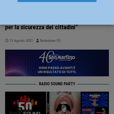
Ferragosto al lavoro per operatori del
soccorso e forze dell’ordine, il prefetto:
“Vivo apprezzamento per chi si impegna
per la sicurezza dei cittadini”
15 Agosto 2022
Redazione FG
RADIO SOUND PARTY