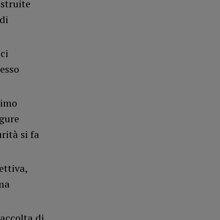
struite
di
oci
tesso
timo
igure
rità si fa
ettiva,
 ma
raccolta di