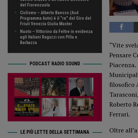
del Fiorenzuola
Ciclismo – Alberto Baesso (Asd
Programma Auto) è il “re” del Giro del
Friuli Venezia Giulia Master
Nuoto – Vittorino da Feltre in evidenza
agli Italiani Ragazzi con Pilla e
Barbazza
“Vite svel
Pensare C
PODCAST RADIO SOUND
Piacenza. 
Municipale
filosofico
Tarasconi,
Roberto Re
Ferrari.
Oltre all’
LE PIÙ LETTE DELLA SETTIMANA