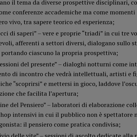
ano il tema da diverse prospettive disciplinari, co
ome conferenze accademiche ma come momenti 
ero vivo, tra sapere teorico ed esperienza;
cci di saperi” – vere e proprie “triadi” in cui tre v
voli, afferenti a settori diversi, dialogano sullo s
 portando ciascuno la propria prospettiva;
essioni del presente” – dialoghi notturni come in
o di incontro che vedrà intellettuali, artisti e f
che “scoprirsi” e mettersi in gioco, laddove l’oscu
ione che facilita l’apertura;
ine del Pensiero” – laboratori di elaborazione coll
hop intensivi in cui il pubblico non è spettatore
gonista: il pensiero come pratica condivisa;
vio delle vite” – sessioni di ascolto dedicate alla 