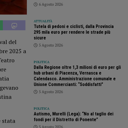
6 Agosto 2026
ATTUALITÀ
Tutela di pedoni e ciclisti, dalla Provincia
295 mila euro per rendere le strade più
sicure
val del
5 Agosto 2026
bre 2025 a
Teatro
POLITICA
Dalla Regione oltre 1,3 milioni di euro per gli
ore
hub urbani di Piacenza, Vernasca e
atia
Calendasco. Amministrazione comunale e
Unione Commercianti: “Soddisfatti”
igevano
5 Agosto 2026
stina
POLITICA
Autismo, Murelli (Lega): “No al taglio dei
fondi per il Distretto di Ponente”
è stata
5 Agosto 2026