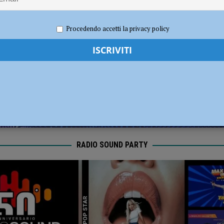
per gli hub urbani di Piacenza, Vernasca e Calendasco. Amministrazione
TICA
 2024
Redazione FG
Attualità
Procedendo accetti la privacy policy
i fondi per il Distretto di Ponente”
POLITICA
RADIO SOUND PARTY