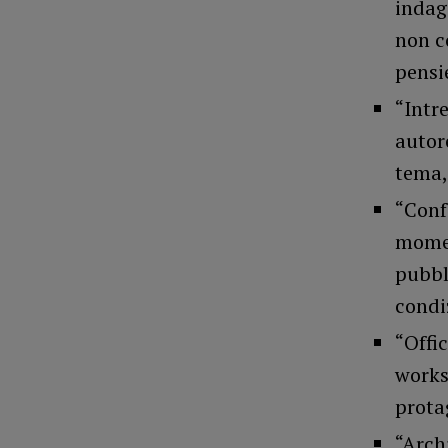
indag
non c
pensi
“Intre
autore
tema,
“Conf
moment
pubbli
condiz
“Offic
works
prota
“Archi