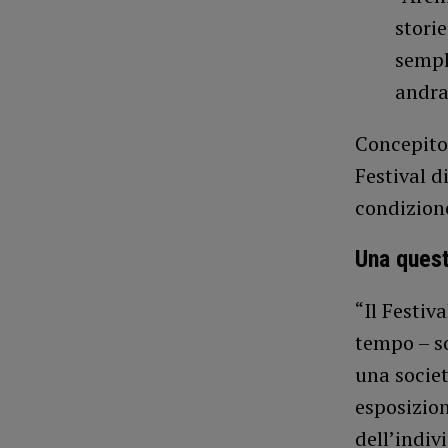
stori
sempl
andra
Concepito 
Festival d
condizione
Una quest
“Il Festiv
tempo – s
una socie
esposizion
dell’indiv