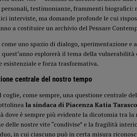
e personali, testimonianze, frammenti biografici:
ici interviste, ma domande profonde le cui rispos
nno a costituire un archivio del Pensare Contem
come uno spazio di dialogo, sperimentazione e as
i quest’anno esplorerà il tema della vulnerabilit
 esistenziale e forza trasformativa.
ione centrale del nostro tempo
al coglie, come sempre, una questione centrale de
ottolinea
la sindaca di Piacenza Katia Tarasc
tà dove è sempre più evidente la dicotomia tra l
e delle nostre vite “condivise” e la fragilità interi
iduo, in cui ciascuno può in certa misura riconosc