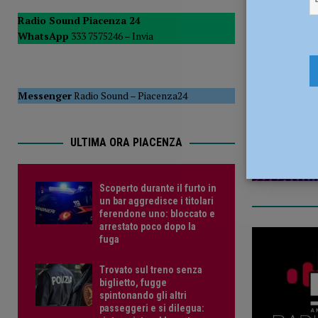
[ 5 Agosto 2026 ]
Dalla Regione oltre 1,3 milioni di euro 
Radio Sound Piacenza 24
WhatsApp
333 7575246 –
Invia
comunale e Unione Commercianti: “Soddisfatti”
POLI
5 Dicembre
[ 5 Agosto 2026 ]
Autismo, Murelli (Lega): “No al taglio de
Messenger
Radio Sound
–
Piacenza24
ULTIMA ORA PIACENZA
Scoperto durante il furto in
un bar aggredisce i titolari
ferendone uno: bloccato e
arrestato poco dopo la
fuga
Trovato sul treno senza
biglietto, fugge
spintonando gli altri
passeggeri e si dilegua: