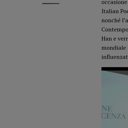
occasione
Italian Po
nonché l’
Contempora
Han e verr
mondiale i
influenzat