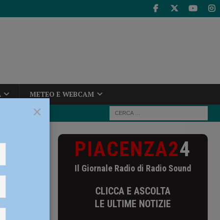
A
METEO E WEBCAM
×
PIACENZA2
4
l Festival del
Il Giornale Radio di Radio Sound
del
CLICCA E ASCOLTA
11 al
LE ULTIME NOTIZIE