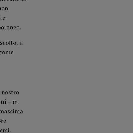
 non
te
poraneo.
colto, il
à come
l nostro
oni
– in
a massima
ore
ersi.