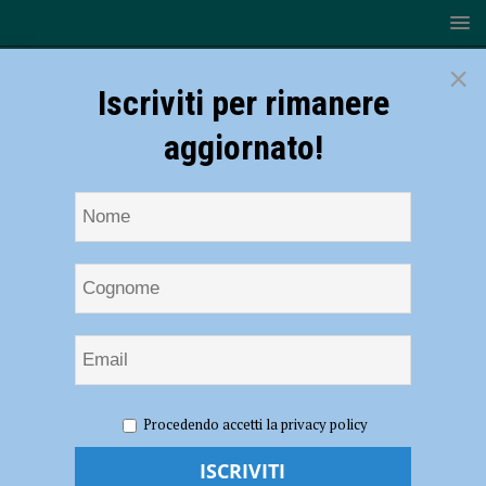
×
Iscriviti per rimanere
aggiornato!
HOME
NOTIZIE
CRONACA PIACENZA
Fiamme tra
Procedendo accetti la privacy policy
le sterpaglie a lato strada, vento e siccità alimentano il rogo:
intervento dei vigili del fuoco