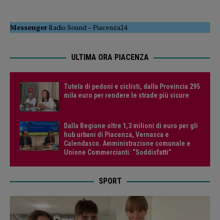
Messenger
Radio Sound
–
Piacenza24
ULTIMA ORA PIACENZA
Tutela di pedoni e ciclisti, dalla Provincia 295
mila euro per rendere le strade più sicure
Dalla Regione oltre 1,3 milioni di euro per gli
hub urbani di Piacenza, Vernasca e
Calendasco. Amministrazione comunale e
Unione Commercianti: “Soddisfatti”
SPORT