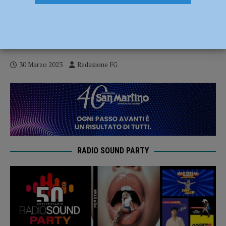
Fiamme tra le sterpaglie a lato strada,
vento e siccità alimentano il rogo:
intervento dei vigili del fuoco
30 Marzo 2023
Redazione FG
RADIO SOUND PARTY