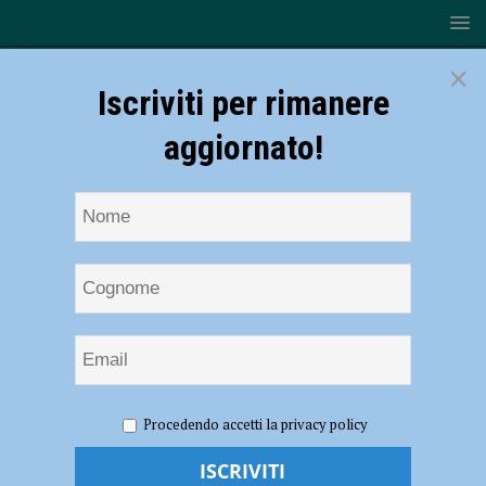
×
Iscriviti per rimanere
aggiornato!
HOME
NOTIZIE
POLITICA
Francesco Brianzi è il
Procedendo accetti la privacy policy
nuovo presidente dell’associazione GA/ER, Giovani Artisti Emilia
Romagna