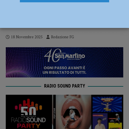
Francesco Brianzi è il nuovo presidente
dell’associazione GA/ER, Giovani Artisti
Emilia Romagna
18 Novembre 2025
Redazione FG
RADIO SOUND PARTY