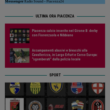
Messenger
Radio Sound
–
Piacenza24
ULTIMA ORA PIACENZA
Piacenza calcio inserito nel Girone B: derby
con Fiorenzuola e Nibbiano
Accampamenti abusivi e bivacchi alla
Cavallerizza, in Largo Erfurt e Corso Europa:
“sgomberati” dalla polizia locale
SPORT