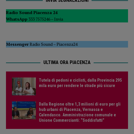
INVIA SEGNALAZIONI
Radio Sound Piacenza 24
WhatsApp
333 7575246 –
Invia
Messenger
Radio Sound
–
Piacenza24
ULTIMA ORA PIACENZA
Tutela di pedoni e ciclisti, dalla Provincia 295
mila euro per rendere le strade più sicure
Dalla Regione oltre 1,3 milioni di euro per gli
hub urbani di Piacenza, Vernasca e
Calendasco. Amministrazione comunale e
Unione Commercianti: “Soddisfatti”