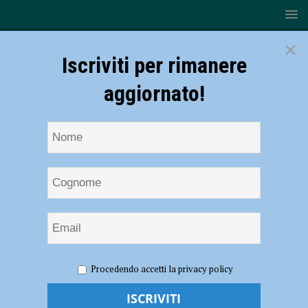
×
Iscriviti per rimanere
aggiornato!
HOME
NOTIZIE
ATTUALITÀ
Capodanno, vietato
Procedendo accetti la privacy policy
l’utilizzo su tutto il territorio comunale di fuochi d’artificio e botti
Capodanno, vietato l’utilizzo su tutto il