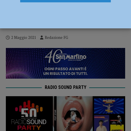
Galleria Ricci Oddi, prima domenica di
riapertura da tutto esaurito: anche dalla
Lombardia per ammirare il Klimt
2 Maggio 2021
Redazione FG
RADIO SOUND PARTY