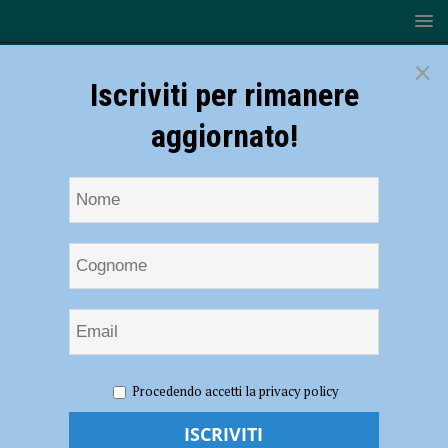
×
Iscriviti per rimanere
aggiornato!
HOME
NOTIZIE
ATTUALITÀ
Galleria Ricci Oddi,
Procedendo accetti la privacy policy
prima domenica di riapertura da tutto esaurito: anche dalla Lombardia
per ammirare il Klimt