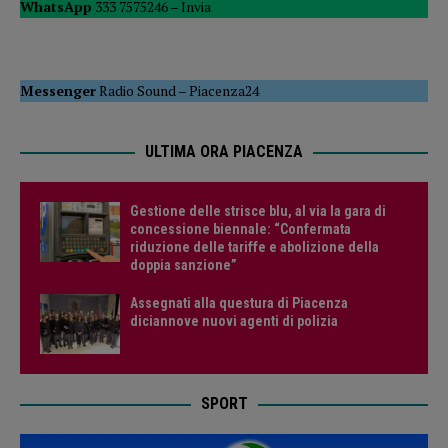
WhatsApp
333 7575246 –
Invia
Messenger
Radio Sound
–
Piacenza24
ULTIMA ORA PIACENZA
Gestione delle strisce blu, al via la gara di
concessione biennale: “Confermata
riduzione delle tariffe e abolizione della
doppia sanzione”
Assegnati alla questura di Piacenza
diciannove nuovi agenti di polizia
SPORT