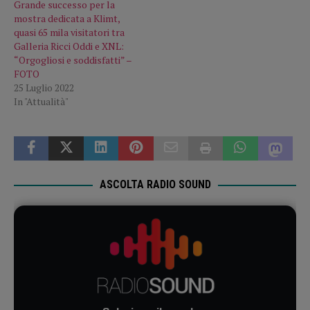
Grande successo per la
mostra dedicata a Klimt,
quasi 65 mila visitatori tra
Galleria Ricci Oddi e XNL:
“Orgogliosi e soddisfatti” –
FOTO
25 Luglio 2022
In "Attualità"
ASCOLTA RADIO SOUND