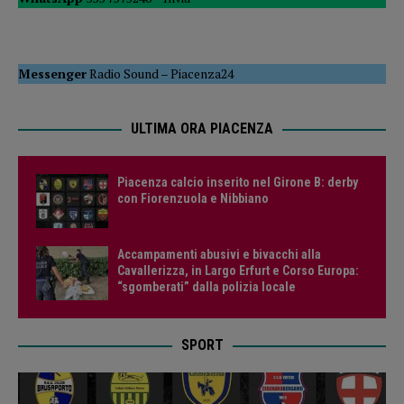
Messenger
Radio Sound
–
Piacenza24
ULTIMA ORA PIACENZA
Piacenza calcio inserito nel Girone B: derby
con Fiorenzuola e Nibbiano
Accampamenti abusivi e bivacchi alla
Cavallerizza, in Largo Erfurt e Corso Europa:
“sgomberati” dalla polizia locale
SPORT