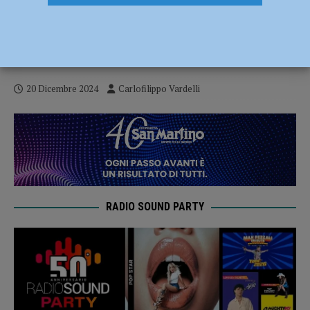
Gas Sales Piacenza contro Monza per
continuare la corsa in campionato.
Galassi: “Non sottovalutiamo la partita”
20 Dicembre 2024
Carlofilippo Vardelli
RADIO SOUND PARTY