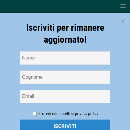
×
Iscriviti per rimanere
aggiornato!
HOME
NOTIZIE
Gas Sales Piacenza contro Monza per
Procedendo accetti la privacy policy
continuare la corsa in campionato. Galassi: “Non sottovalutiamo la
partita”