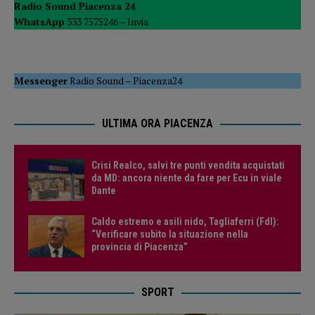
Radio Sound Piacenza 24
WhatsApp
333 7575246 –
Invia
Messenger
Radio Sound
–
Piacenza24
ULTIMA ORA PIACENZA
Crisi Realco, salvi tre punti vendita acquistati
da MD: ancora niente da fare per Ecu in viale
Dante
Caldo estremo e asili nido, Tagliaferri (FdI):
“Verificare subito la situazione nella
provincia di Piacenza”
SPORT