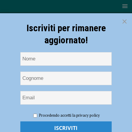
×
Iscriviti per rimanere
aggiornato!
HOME
NOTIZIE
Volley, Serie B2 – Rossetti Market Conad
Procedendo accetti la privacy policy
tenta il botto di fine 2024 contro Brescia Volley
Volley, Serie B2 – Rossetti Market Conad