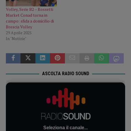
Volley, Serie B2 – Rossetti
Market Conad torna in
campo: sfida a domicilio di
Brescia Volley
29 Aprile 2025
In "Notizie"
ASCOLTA RADIO SOUND
Seleziona il canale...