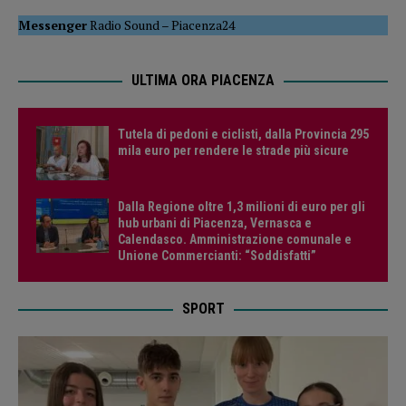
Messenger
Radio Sound
–
Piacenza24
ULTIMA ORA PIACENZA
Tutela di pedoni e ciclisti, dalla Provincia 295
mila euro per rendere le strade più sicure
Dalla Regione oltre 1,3 milioni di euro per gli
hub urbani di Piacenza, Vernasca e
Calendasco. Amministrazione comunale e
Unione Commercianti: “Soddisfatti”
SPORT