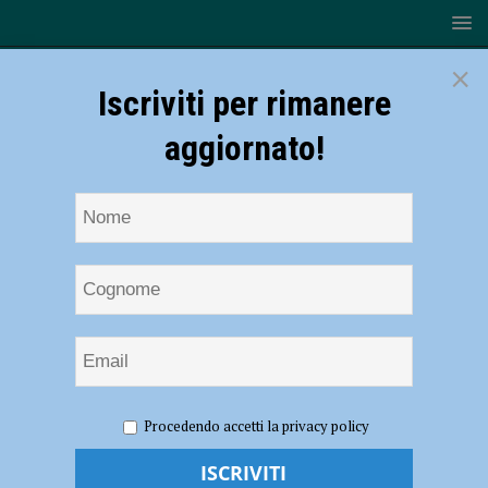
×
Iscriviti per rimanere
aggiornato!
HOME
NOTIZIE
ATTUALITÀ
Gazzola ed i suoi
Procedendo accetti la privacy policy
ragazzi vincono la scommessa e l’amministrazione rilancia potenziato
il doposcuola