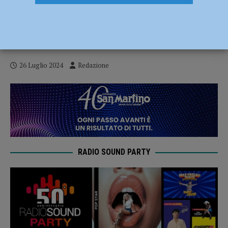
Gazzola ed i suoi ragazzi vincono la
scommessa e l’amministrazione rilancia
potenziato il doposcuola
26 Luglio 2024
Redazione
RADIO SOUND PARTY