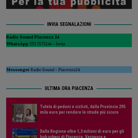
INVIA SEGNALAZIONI
Radio Sound Piacenza 24
WhatsApp
333 7575246 –
Invia
Messenger
Radio Sound
–
Piacenza24
ULTIMA ORA PIACENZA
Tutela di pedoni e ciclisti, dalla Provincia 295
mila euro per rendere le strade più sicure
Dalla Regione oltre 1,3 milioni di euro per gli
hub urbani di Piacenza, Vernasca e