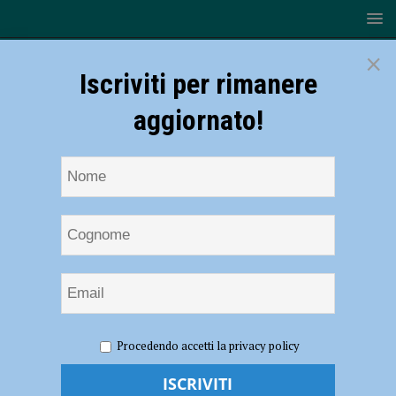
×
Iscriviti per rimanere
aggiornato!
HOME
NOTIZIE
POLITICA
Gestione calore, il Tar
Procedendo accetti la privacy policy
respinge il ricorso contro il Comune di Piacenza
Gestione calore, il Tar respinge il ricorso