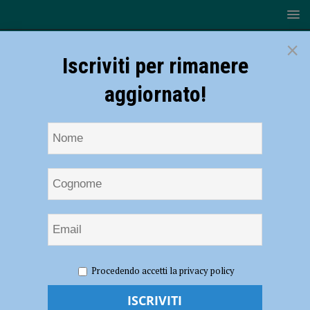
×
Iscriviti per rimanere
aggiornato!
HOME
NOTIZIE
POLITICA
Criticità nel giardino di
Procedendo accetti la privacy policy
via Gambara, l’amministrazione: “In settimana manutenzione e
riapertura dell’area”