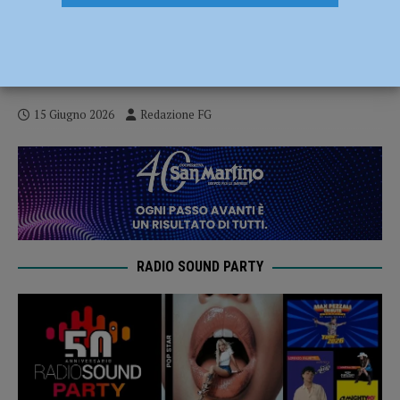
Criticità nel giardino di via Gambara,
l’amministrazione: “In settimana
manutenzione e riapertura dell’area”
15 Giugno 2026
Redazione FG
RADIO SOUND PARTY