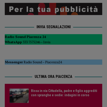
INVIA SEGNALAZIONI
Radio Sound Piacenza 24
WhatsApp
333 7575246 –
Invia
Messenger
Radio Sound
–
Piacenza24
ULTIMA ORA PIACENZA
Rissa in via Cittadella, padre e figlio aggrediti
con spranghe e sedie: indagini in corso