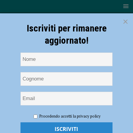
×
Iscriviti per rimanere
aggiornato!
HOME
NOTIZIE
EVENTI A PIACENZA
Vigolzone,
Procedendo accetti la privacy policy
si accende l’estate 2026: a luglio tutte le settimane “Giove Balliamo se
non piove” e il 31 luglio “Festa Giovani” – AUDIO