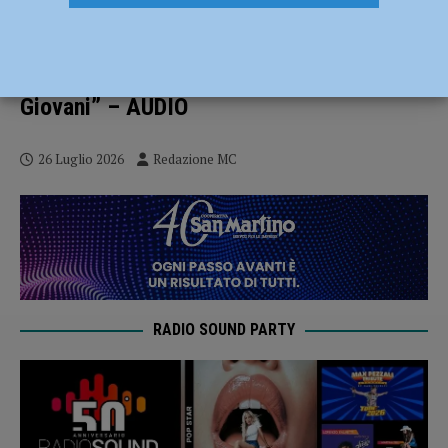
Vigolzone, si accende l’estate 2026: a
luglio tutte le settimane “Giove Balliamo
se non piove” e il 31 luglio “Festa
Giovani” – AUDIO
26 Luglio 2026
Redazione MC
RADIO SOUND PARTY