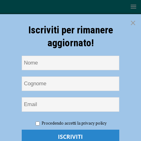
×
Iscriviti per rimanere
aggiornato!
HOME
NOTIZIE
ATTUALITÀ
Guanti e mascherine
Procedendo accetti la privacy policy
gettate a terra: “Potenziale veicolo di contagio”. Campagna del
comune contro le cattive abitudini