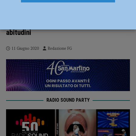
Guanti e mascherine gettate a terra:
“Potenziale veicolo di contagio”.
Campagna del comune contro le cattive
abitudini
11 Giugno 2020
Redazione FG
RADIO SOUND PARTY