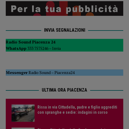
INVIA SEGNALAZIONI
Radio Sound Piacenza 24
WhatsApp
333 7575246 –
Invia
Messenger
Radio Sound
–
Piacenza24
ULTIMA ORA PIACENZA
Rissa in via Cittadella, padre e figlio aggrediti
con spranghe e sedie: indagini in corso