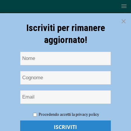
×
Iscriviti per rimanere
aggiornato!
HOME
NOTIZIE
ATTUALITÀ
I volontari ripuliscono
Procedendo accetti la privacy policy
le sponde del Po a Isola Serafini, raccolti oltre 400 chili di rifiuti
I volontari ripuliscono le sponde del Po a