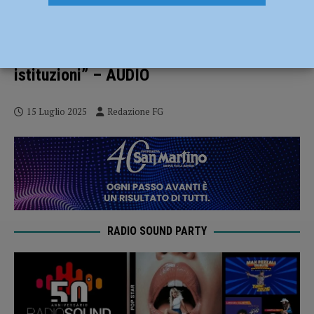
Il prefetto Ponta saluta Piacenza:
“Abbiamo lavorato bene, creando un bel
sistema con forze dell’ordine e
istituzioni” – AUDIO
15 Luglio 2025
Redazione FG
RADIO SOUND PARTY