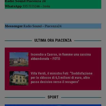
Radio Sound Piacenza 24
WhatsApp
333 7575246 –
Invia
Messenger
Radio Sound
–
Piacenza24
ULTIMA ORA PIACENZA
Incendio a Caorso, in fiamme una cascina
abbandonata – FOTO
Villa Verdi, il ministro Foti: “Soddisfazione
per lo sblocco di 6,5 milioni di euro, altro
passo decisivo verso il recupero”
SPORT