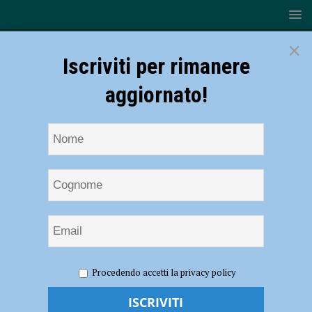
×
Iscriviti per rimanere
aggiornato!
HOME
NOTIZIE
CRONACA PIACENZA
Il prefetto
Procedendo accetti la privacy policy
Ponta saluta Piacenza: “Abbiamo lavorato bene, creando un bel
sistema con forze dell’ordine e istituzioni” – AUDIO