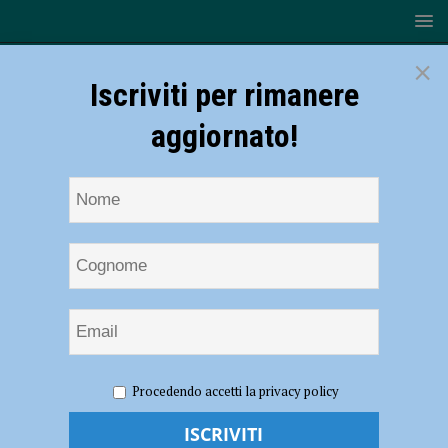
×
Iscriviti per rimanere
aggiornato!
HOME
NOTIZIE
ECONOMIA
Imprese femminili in
Procedendo accetti la privacy policy
leggero calo in Emilia Romagna
Imprese femminili in leggero calo in