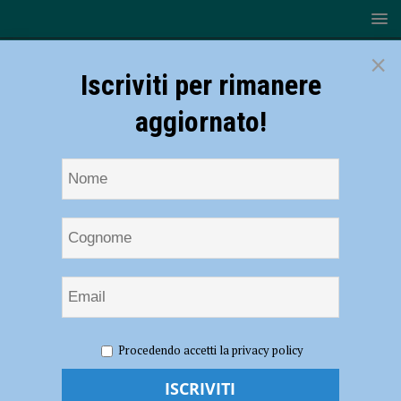
×
Iscriviti per rimanere
aggiornato!
HOME
NOTIZIE
EVENTI A PIACENZA
Procedendo accetti la privacy policy
“Improvvisamente, nel Bosco”, esperienza formativa il 15 e 16 marzo
“Improvvisamente, nel Bosco”,