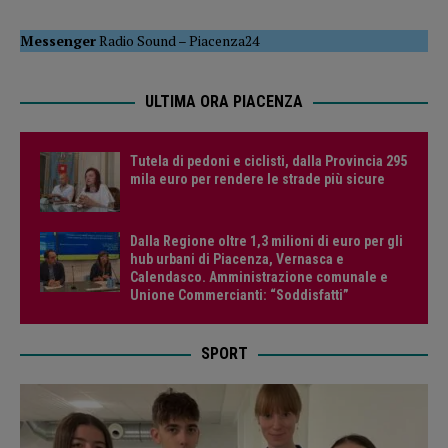
Messenger
Radio Sound
–
Piacenza24
ULTIMA ORA PIACENZA
Tutela di pedoni e ciclisti, dalla Provincia 295
mila euro per rendere le strade più sicure
Dalla Regione oltre 1,3 milioni di euro per gli
hub urbani di Piacenza, Vernasca e
Calendasco. Amministrazione comunale e
Unione Commercianti: “Soddisfatti”
SPORT