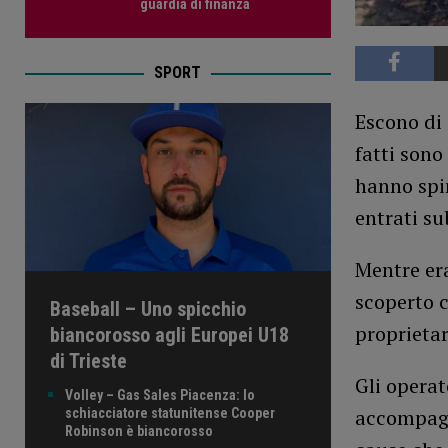
guardia di finanza
SPORT
Escono di 
fatti sono
hanno spin
entrati su
Mentre era
scoperto c
Baseball – Uno spicchio
proprietar
biancorosso agli Europei U18
di Trieste
Gli operat
Volley – Gas Sales Piacenza: lo
accompagna
schiacciatore statunitense Cooper
Robinson è biancorosso