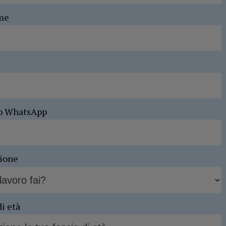
me
o WhatsApp
sione
di età