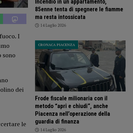
Incendio in un appartamento,
85enne tenta di spegnere le fiamme
ma resta intossicata
14 Luglio 2026
fuoco. I
fumo
CRONACA PIACENZA
o sono
nno
olino dei
Frode fiscale milionaria con il
metodo “apri e chiudi”, anche
Piacenza nell’operazione della
guardia di finanza
certare le
14 Luglio 2026