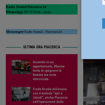
[ 14 Luglio 2026 ]
Marketing territoriale, Fiazza risponde 
Radio Sound Piacenza 24
WhatsApp
333 7575246 –
Invia
12 Agosto 
Messenger
Radio Sound
–
Piacenza24
ULTIMA ORA PIACENZA
Incendio in un
appartamento, 85enne
tenta di spegnere le
fiamme ma resta
intossicata
Frode fiscale milionaria
con il metodo “apri e
chiudi”, anche Piacenza
nell’operazione della