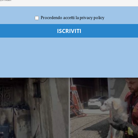
a Papamarenghi: “Ricostruzioni al limite della diffamazione”
POLITICA
2024
Redazione FG
Cronaca Piacenza
Procedendo accetti la privacy policy