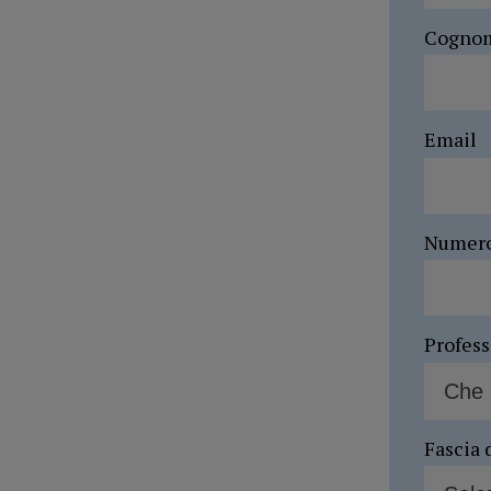
Cogno
Email
Numer
Profes
Fascia 