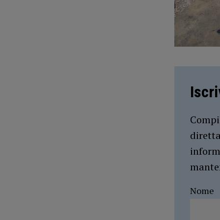
Iscr
Compil
dirett
inform
manten
Nome