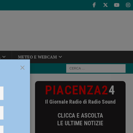
A
METEO E WEBCAM
×
PIACENZA2
4
 prende fuoco
Il Giornale Radio di Radio Sound
fuoco
CLICCA E ASCOLTA
gili del
LE ULTIME NOTIZIE