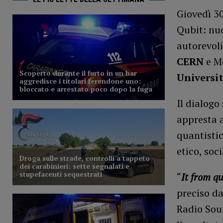
Giovedì 30
Qubit: nuo
autorevoli
CERN
e M
Universi
Il dialogo
appresta a
quantistic
etico, soc
“
It from q
preciso da
Radio Sou