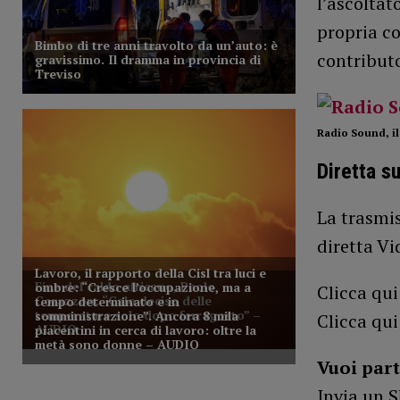
l’ascoltat
propria c
contributo
Radio Sound, il
Diretta s
La trasmi
diretta Vi
Clicca qui
Clicca qui
Vuoi part
Invia un 