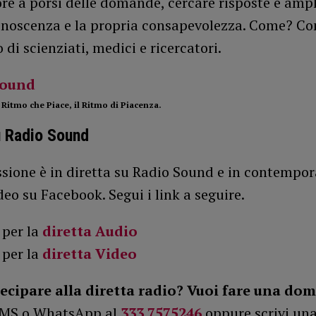
ore a porsi delle domande, cercare risposte e ampl
onoscenza e la propria consapevolezza. Come? Con
 di scienziati, medici e ricercatori.
 Ritmo che Piace, il Ritmo di Piacenza.
u Radio Sound
ssione è in diretta su Radio Sound e in contempor
deo su Facebook. Segui i link a seguire.
 per la
diretta Audio
 per la
diretta Video
ecipare alla diretta radio?
Vuoi fare una do
SMS o WhatsApp al
333 7575246
oppure scrivi un