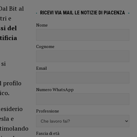
Dal Bit al
RICEVI VIA MAIL LE NOTIZIE DI PIACENZA
tri e
Nome
si del
ificia
Cognome
 si
Email
 profilo
Numero WhatsApp
ico.
desiderio
Professione
esla e
stimolando
Fascia di età