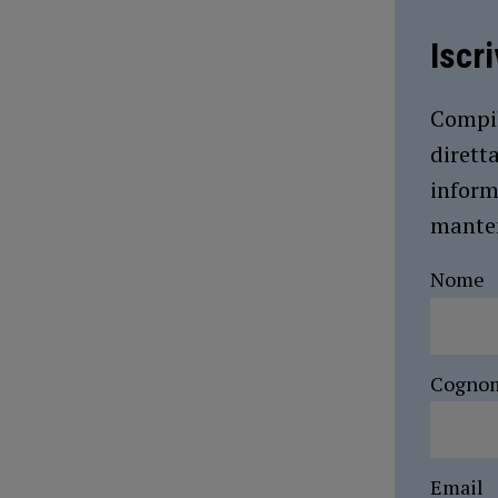
Iscr
Compil
dirett
inform
manten
Nome
Cogno
Email