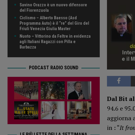
Savino Orazzo è un nuovo difensore
del Fiorenzuola
Ciclismo – Alberto Baesso (Asd
Programma Auto) è il “re” del Giro del
Friuli Venezia Giulia Master
Nuoto – Vittorino da Feltre in evidenza
agli Italiani Ragazzi con Pilla e
Barbazza
PODCAST RADIO SOUND
Dal Bit a
94.6 e 95.
aggiorna a
in : “
It fr
LE PIÙ LETTE DELLA SETTIMANA