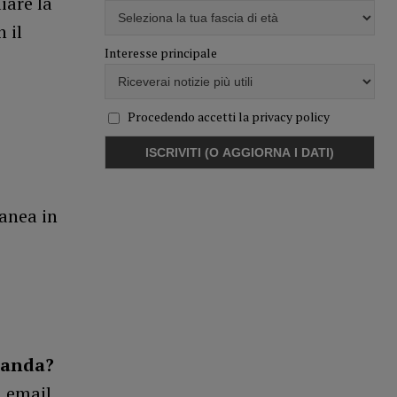
iare la
 il
Interesse principale
Procedendo accetti la privacy policy
anea in
manda?
a email