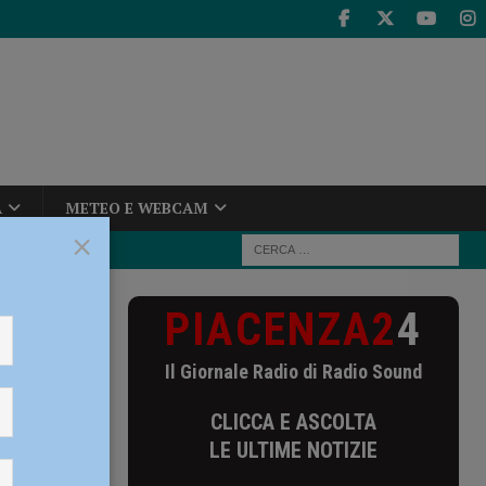
A
METEO E WEBCAM
×
PIACENZA2
4
Bit al Qubit:
ossi e
Il Giornale Radio di Radio Sound
it al
CLICCA E ASCOLTA
LE ULTIME NOTIZIE
. Il 30