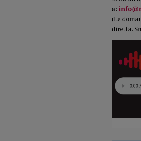
a:
info@r
(Le domand
diretta. S