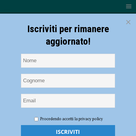
×
Iscriviti per rimanere
aggiornato!
HOME
NOTIZIE
ATTUALITÀ
Jomo riparte anche
Procedendo accetti la privacy policy
nel 2025, quattro incontri per ritrovare sé stessi e riconnettersi con la
natura