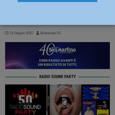
Jomo riparte anche nel 2025, quattro
incontri per ritrovare sé stessi e
riconnettersi con la natura
22 Giugno 2025
Redazione FG
RADIO SOUND PARTY