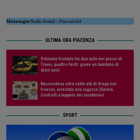
Messenger
Radio Sound
–
Piacenza24
ULTIMA ORA PIACENZA
Schianto frontale tra due auto nei pressi di
Travo, quattro feriti: grave un bambino di
dieci anni
Nascondeva oltre sette etti di droga nel
freezer, arrestata una ragazza 25enne.
Controlli a tappeto dei carabinieri
SPORT