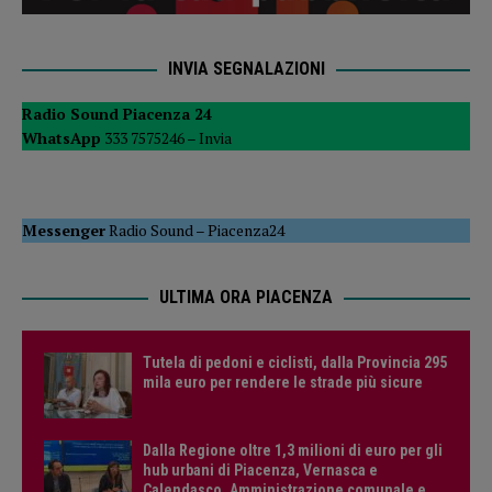
INVIA SEGNALAZIONI
Radio Sound Piacenza 24
WhatsApp
333 7575246 –
Invia
Messenger
Radio Sound
–
Piacenza24
ULTIMA ORA PIACENZA
Tutela di pedoni e ciclisti, dalla Provincia 295
mila euro per rendere le strade più sicure
Dalla Regione oltre 1,3 milioni di euro per gli
hub urbani di Piacenza, Vernasca e
Calendasco. Amministrazione comunale e