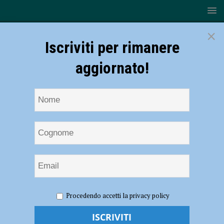
×
Iscriviti per rimanere
aggiornato!
HOME
NOTIZIE
Judo – Piacenza chiude il 2024 con il
Procedendo accetti la privacy policy
bronzo di Hasseanein e l’argento di Asia Sassi
Judo – Piacenza chiude il 2024 con il