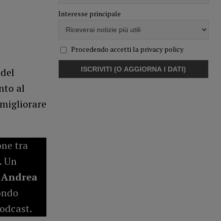
Interesse principale
Procedendo accetti la privacy policy
 del
nto al
 migliorare
one tra
. Un
a
Andrea
ondo
Podcast.