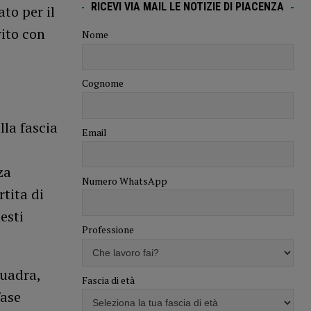
RICEVI VIA MAIL LE NOTIZIE DI PIACENZA
to per il
rito con
Nome
Cognome
lla fascia
Email
za
Numero WhatsApp
rtita di
esti
Professione
quadra,
Fascia di età
fase