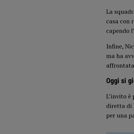
La squadra
casa con r
capendo l
Infine, Ni
ma ha avve
affrontat
Oggi si gi
L’invito è
diretta di
per una pa