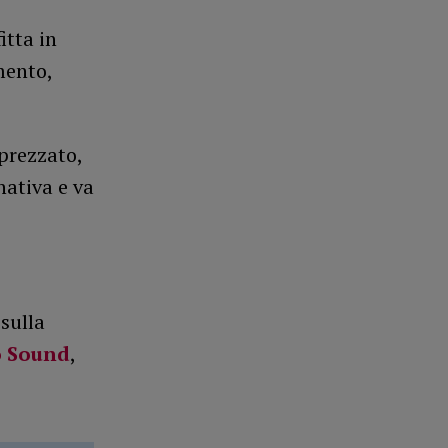
itta in
mento,
prezzato,
nativa e va
 sulla
o Sound
,