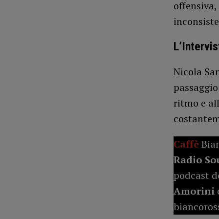
offensiva,
inconsiste
L’Intervi
Nicola San
passaggio 
ritmo e al
costantem
Caffè
Bia
Radio So
podcast de
Amorini
biancoross