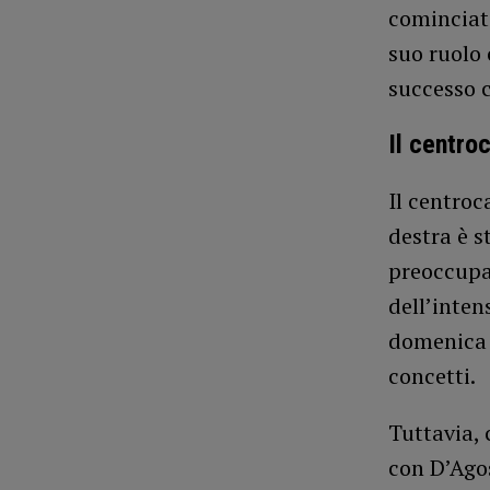
cominciato
suo ruolo 
successo 
Il centro
Il centroc
destra è s
preoccupa
dell’intens
domenica 
concetti.
Tuttavia, 
con D’Agos