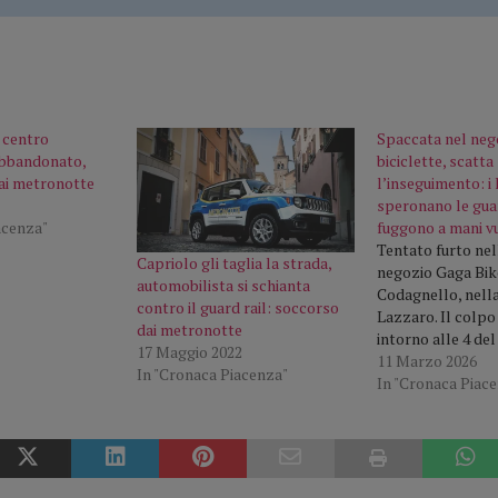
n centro
Spaccata nel neg
bbandonato,
biciclette, scatta
dai metronotte
l’inseguimento: i 
speronano le guar
acenza"
fuggono a mani v
Tentato furto nel
Capriolo gli taglia la strada,
negozio Gaga Bike
automobilista si schianta
Codagnello, nella
contro il guard rail: soccorso
Lazzaro. Il colpo
dai metronotte
intorno alle 4 del
17 Maggio 2022
quando alcuni ma
11 Marzo 2026
In "Cronaca Piacenza"
forzato la saraci
In "Cronaca Piac
dell’attività rius
entrare all’inter
vendita. Una volt
hanno iniziato ad
diverse biciclette