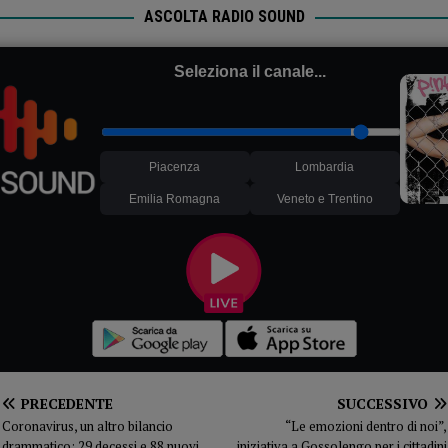
ASCOLTA RADIO SOUND
caricandole…
Seleziona il canale...
Piacenza
Lombardia
Emilia Romagna
Veneto e Trentino
PRECEDENTE
SUCCESSIVO
Coronavirus, un altro bilancio
“Le emozioni dentro di noi”,
drammatico: 29 decessi e 88 nuovi
iniziativa a Gossolengo per i cittadini