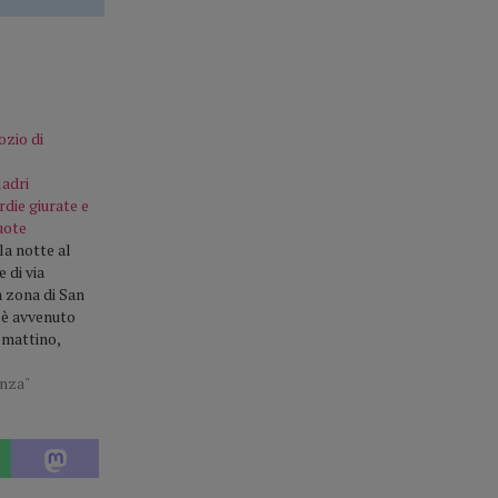
ozio di
ladri
die giurate e
uote
la notte al
 di via
 zona di San
 è avvenuto
 mattino,
lviventi hanno
nesca
enza"
cendo a
no del punto
a dentro
 arraffare
,