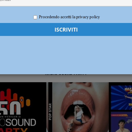
2020
Redazione FG
Cronaca Piacenza
ia 295 mila euro per rendere le strade più sicure
ATTUALITÀ
Procedendo accetti la privacy policy
RADIO SOUND PARTY