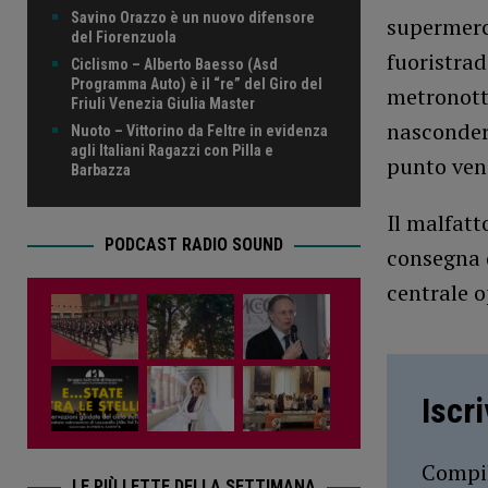
Savino Orazzo è un nuovo difensore
supermerca
del Fiorenzuola
fuoristrad
Ciclismo – Alberto Baesso (Asd
Programma Auto) è il “re” del Giro del
metronott
Friuli Venezia Giulia Master
nasconders
Nuoto – Vittorino da Feltre in evidenza
agli Italiani Ragazzi con Pilla e
punto ven
Barbazza
Il malfatto
PODCAST RADIO SOUND
consegna d
centrale o
Iscr
Compil
LE PIÙ LETTE DELLA SETTIMANA