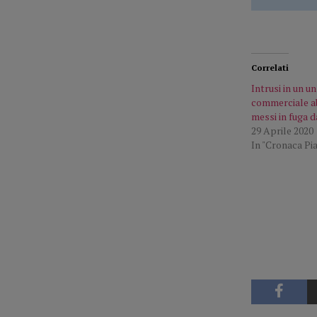
Correlati
Intrusi in un u
commerciale a
messi in fuga 
29 Aprile 2020
In "Cronaca Pi