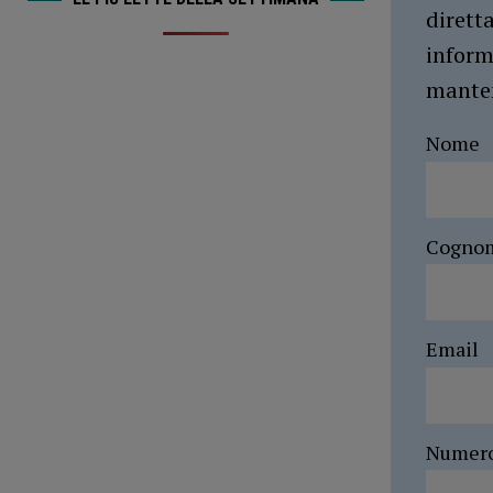
dirett
inform
manten
Nome
Cogno
Email
Numer