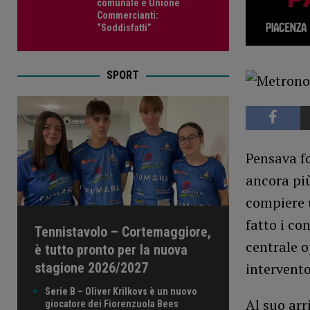
comunale e Unione
Commercianti:
“Soddisfatti”
SPORT
Pensava fo
ancora più
compiere 
fatto i co
Tennistavolo – Cortemaggiore,
centrale 
è tutto pronto per la nuova
stagione 2026/2027
intervento
Serie B – Oliver Krilkovs è un nuovo
Al suo arr
giocatore dei Fiorenzuola Bees