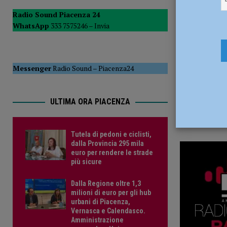
19 Marzo 
del Consiglio
POLITICA
Radio Sound Piacenza 24
WhatsApp
333 7575246 –
Invia
[ 5 Agosto 2026 ]
Tutela di pedoni e ciclisti, dalla Provinc
Messenger
Radio Sound
–
Piacenza24
ULTIMA ORA PIACENZA
Tutela di pedoni e ciclisti,
dalla Provincia 295 mila
euro per rendere le strade
più sicure
Dalla Regione oltre 1,3
milioni di euro per gli hub
urbani di Piacenza,
Vernasca e Calendasco.
Amministrazione