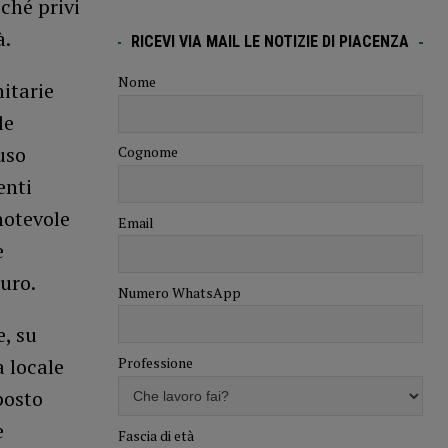
ché privi
à.
RICEVI VIA MAIL LE NOTIZIE DI PIACENZA
Nome
nitarie
le
uso
Cognome
enti
notevole
Email
e
uro.
Numero WhatsApp
e, su
Professione
a locale
posto
e
Fascia di età