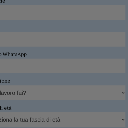
me
o WhatsApp
sione
di età