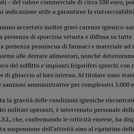
ti – del valore commerciale di circa 500 euro, poi
si indicazione utile a garantirne la rintracciabilit
 hanno accertato inoltre gravi carenze igienico-sa
a presenza di sporcizia vetusta e diffusa su tutte 
 la presenza promiscua di farmaci e materiale ad 
sieme alle derrate alimentari, nonché deterioram
aco del soffitto e impianti frigoriferi sporchi con 
 di ghiaccio al loro interno. Al titolare sono stat
 sanzioni amministrative per complessivi 3.000 e
a la gravità delle condizioni igieniche riscontrat
dei militari operanti, è intervenuto personale dell
S.L. che, confermando le criticità emerse, ha dis
a sospensione dell’attività sino al ripristino dell