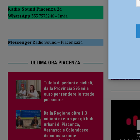
POLITICA
Radio Sound Piacenza 24
WhatsApp
333 7575246 –
Invia
[ 5 Agosto 2026 ]
Caldo estremo e asili nido, Tagliaferri (F
14 Maggio
Messenger
Radio Sound
–
Piacenza24
ULTIMA ORA PIACENZA
Tutela di pedoni e ciclisti,
dalla Provincia 295 mila
euro per rendere le strade
più sicure
Dalla Regione oltre 1,3
milioni di euro per gli hub
urbani di Piacenza,
Vernasca e Calendasco.
Amministrazione