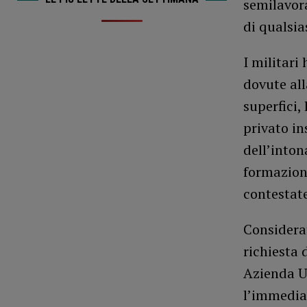
semilavora
di qualsia
I militari
dovute all
superfici,
privato in
dell’inton
formazione
contestate
Considerat
richiesta 
Azienda U.
l’immediat