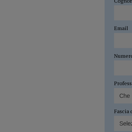
Cogno
Email
Numer
Profes
Fascia 