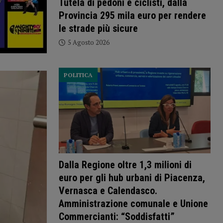
Tutela di pedoni e ciclisti, dalla
Provincia 295 mila euro per rendere
le strade più sicure
5 Agosto 2026
POLITICA
Dalla Regione oltre 1,3 milioni di
euro per gli hub urbani di Piacenza,
Vernasca e Calendasco.
Amministrazione comunale e Unione
Commercianti: “Soddisfatti”