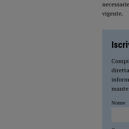
necessarie
vigente.
Iscr
Compil
dirett
inform
manten
Nome