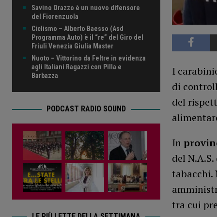
Savino Orazzo è un nuovo difensore
del Fiorenzuola
Ciclismo – Alberto Baesso (Asd
Programma Auto) è il “re” del Giro del
Friuli Venezia Giulia Master
Nuoto – Vittorino da Feltre in evidenza
agli Italiani Ragazzi con Pilla e
I carabini
Barbazza
di controll
del rispet
PODCAST RADIO SOUND
alimentar
In
provin
del N.A.S.
tabacchi. 
amministra
tra cui pr
LE PIÙ LETTE DELLA SETTIMANA