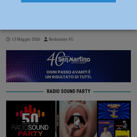
TuttoFood, Piacenza protagonista:
Tarasconi e Fornasari in visita agli stand
delle aziende del territorio
13 Maggio 2026
Redazione FG
RADIO SOUND PARTY