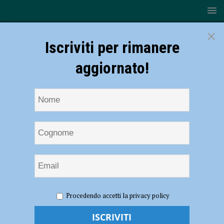
×
Iscriviti per rimanere
aggiornato!
HOME
NOTIZIE
ATTUALITÀ
TuttoFood, Piacenza
Procedendo accetti la privacy policy
protagonista: Tarasconi e Fornasari in visita agli stand delle aziende
del territorio