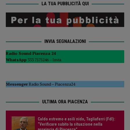
LA TUA PUBBLICITÀ QUI
INVIA SEGNALAZIONI
Radio Sound Piacenza 24
WhatsApp
333 7575246 –
Invia
Messenger
Radio Sound
–
Piacenza24
ULTIMA ORA PIACENZA
Caldo estremo e asili nido, Tagliaferri (FdI):
“Verificare subito la situazione nella
provincia di Piacenza”