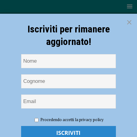
×
Iscriviti per rimanere
aggiornato!
HOME
NOTIZIE
CRONACA PIACENZA
Norme anti-
Procedendo accetti la privacy policy
Covid, oltre 400 persone controllate e 19 sanzioni nel fine settimana
Norme anti-Covid, oltre 400 persone