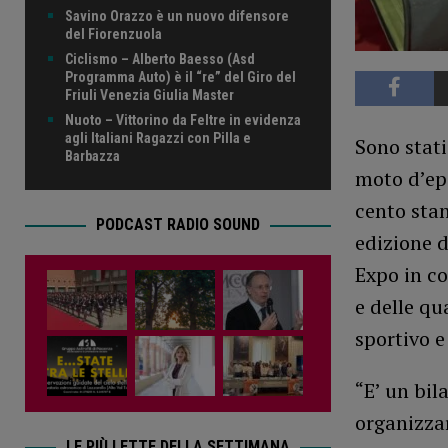
Savino Orazzo è un nuovo difensore
del Fiorenzuola
Ciclismo – Alberto Baesso (Asd
Programma Auto) è il “re” del Giro del
Friuli Venezia Giulia Master
Nuoto – Vittorino da Feltre in evidenza
agli Italiani Ragazzi con Pilla e
Sono stat
Barbazza
moto d’epo
cento stan
PODCAST RADIO SOUND
edizione 
Expo in co
e delle qu
sportivo e
“E’ un bil
organizza
LE PIÙ LETTE DELLA SETTIMANA