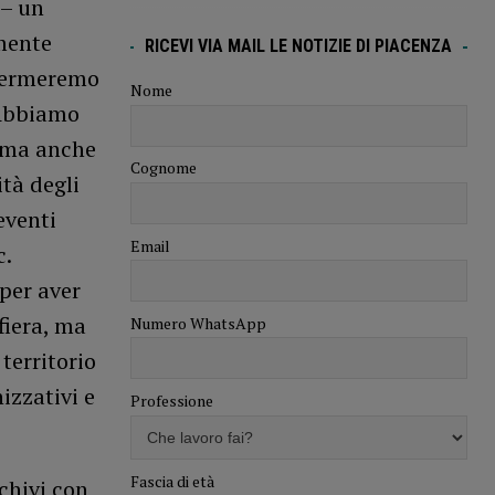
 – un
amente
RICEVI VIA MAIL LE NOTIZIE DI PIACENZA
nfermeremo
Nome
 Abbiamo
, ma anche
Cognome
ità degli
eventi
Email
c.
per aver
fiera, ma
Numero WhatsApp
territorio
izzativi e
Professione
Fascia di età
chivi con