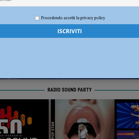
diera bianca”, Piacenza rilancia la campagna nazionale di Anci e Presidenza
 2022
Redazione FG
Attualità
Procedendo accetti la privacy policy
RADIO SOUND PARTY