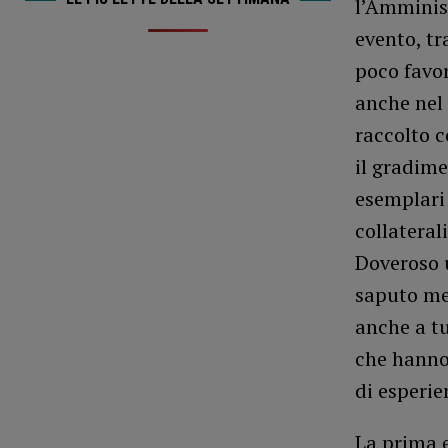
l’Amminis
evento, tr
poco favo
anche nel
raccolto c
il gradime
esemplari 
collateral
Doveroso 
saputo met
anche a tu
che hanno 
di esperie
La prima e