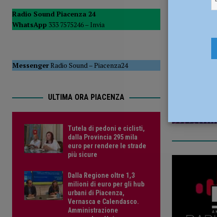
[ 5 Agosto 2026 ]
“Contro la violenza sulle donne, mai ban
Radio Sound Piacenza 24
WhatsApp
333 7575246 –
Invia
del Consiglio
POLITICA
17 Ottobre
Messenger
Radio Sound
–
Piacenza24
ULTIMA ORA PIACENZA
Tutela di pedoni e ciclisti,
dalla Provincia 295 mila
euro per rendere le strade
più sicure
Dalla Regione oltre 1,3
milioni di euro per gli hub
urbani di Piacenza,
Vernasca e Calendasco.
Amministrazione