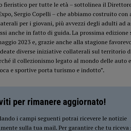
fieristico per tutte le età – sottolinea il Direttor
xpo, Sergio Copelli – che abbiamo costruito con 
laterali per i giovani, più avvezzi degli adulti ad 
si anche in fatto di guida. La prossima edizione 
7 maggio 2023 e, grazie anche alla stagione favorevo
deate diverse iniziative collaterali sul territorio d
rché il collezionismo legato al mondo delle auto e
ca e sportive porta turismo e indotto”.
iviti per rimanere aggiornato!
ando i campi seguenti potrai ricevere le notizie
amente sulla tua mail. Per garantire che tu riceva 