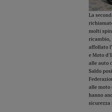
La seconda
richiamato
molti spin
ricambio,
affollato 
e Moto d’E
alle auto d
Saldo posi
Federazion
alle moto 
hanno anch
sicurezza 