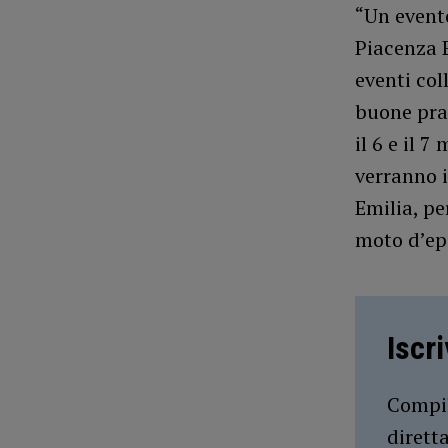
“Un evento 
Piacenza E
eventi col
buone pras
il 6 e il 
verranno i
Emilia, pe
moto d’epo
Iscr
Compil
dirett