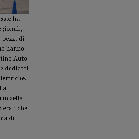
assic ha
egionali,
 pezzi di
che hanno
ntino Auto
ce dedicati
lettriche.
lla
 in sella
ederali che
ema di