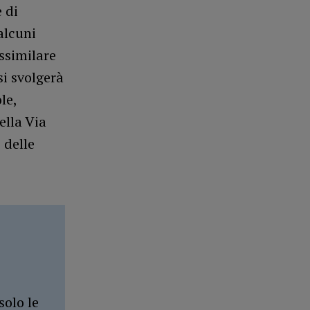
e di
alcuni
assimilare
si svolgerà
le,
ella Via
 delle
solo le