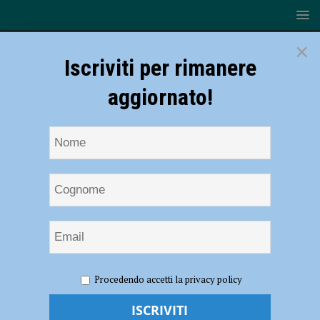
×
Iscriviti per rimanere
aggiornato!
HOME
NOTIZIE
ATTUALITÀ
Piacenza si colora di
Procedendo accetti la privacy policy
rosa in ottobre per la campagna della Lilt, Franco Pugliese:
“Preoccupa l’aumento di casi tra le ragazze” – AUDIO