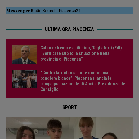
Messenger
Radio Sound
–
Piacenza24
ULTIMA ORA PIACENZA
Caldo estremo e asili nido, Tagliaferri (FdI):
“Verificare subito la situazione nella
provincia di Piacenza”
“Contro la violenza sulle donne, mai
bandiera bianca”, Piacenza rilancia la
campagna nazionale di Anci e Presidenza del
Consiglio
SPORT