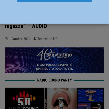
Piacenza si colora di rosa in ottobre per
la campagna della Lilt, Franco Pugliese:
“Preoccupa l’aumento di casi tra le
ragazze” – AUDIO
1 Ottobre 2021
Redazione MC
RADIO SOUND PARTY