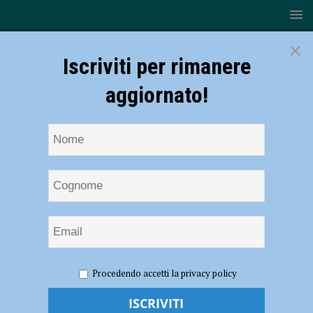
×
Iscriviti per rimanere
aggiornato!
HOME
NOTIZIE
EVENTI A PIACENZA
Grande
Procedendo accetti la privacy policy
settimana per il Piacenza Summer Cult 2024 dall’11 al 14 luglio:
Schettini, De Gregori, sabato Russel Crowe e domenica Paolo Crepet