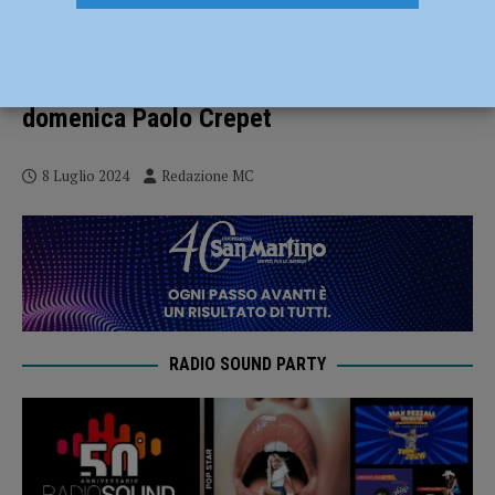
Grande settimana per il Piacenza Summer
Cult 2024 dall’11 al 14 luglio: Schettini,
De Gregori, sabato Russel Crowe e
domenica Paolo Crepet
8 Luglio 2024
Redazione MC
RADIO SOUND PARTY