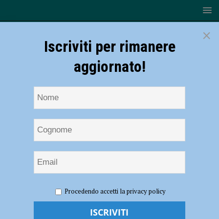
×
Iscriviti per rimanere
aggiornato!
HOME
NOTIZIE
SPORT
PLACENTIA MARATHON
Procedendo accetti la privacy policy
Placentia Half Marathon, le indicazioni per la Virtual Edition
2021