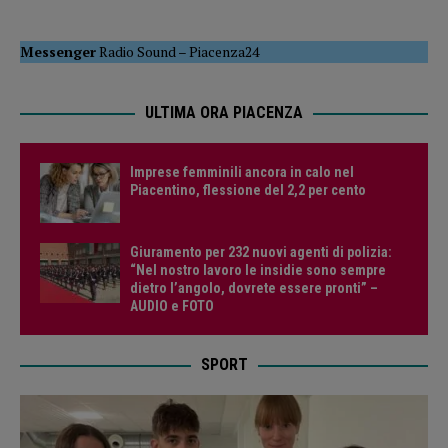
Messenger
Radio Sound
–
Piacenza24
ULTIMA ORA PIACENZA
Imprese femminili ancora in calo nel
Piacentino, flessione del 2,2 per cento
Giuramento per 232 nuovi agenti di polizia:
“Nel nostro lavoro le insidie sono sempre
dietro l’angolo, dovrete essere pronti” –
AUDIO e FOTO
SPORT