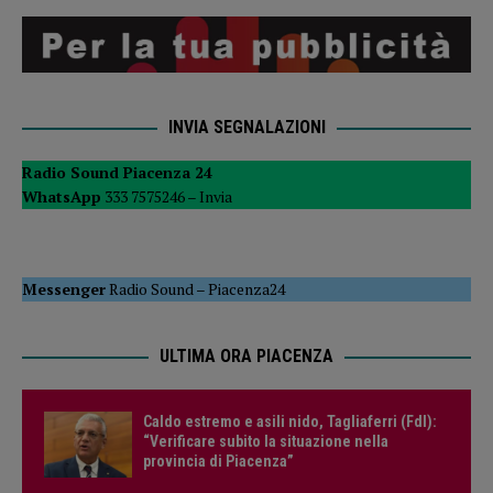
INVIA SEGNALAZIONI
Radio Sound Piacenza 24
WhatsApp
333 7575246 –
Invia
Messenger
Radio Sound
–
Piacenza24
ULTIMA ORA PIACENZA
Caldo estremo e asili nido, Tagliaferri (FdI):
“Verificare subito la situazione nella
provincia di Piacenza”