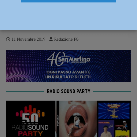
Metropolitana leggera, autostazione e
ciclabile alle Mose: i progetti della giunta
Barbieri
11 Novembre 2019
Redazione FG
RADIO SOUND PARTY