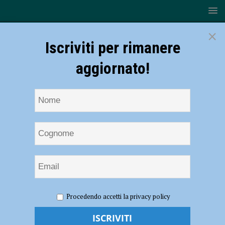
×
Iscriviti per rimanere
aggiornato!
HOME
NOTIZIE
ATTUALITÀ
Metropolitana
Procedendo accetti la privacy policy
leggera, autostazione e ciclabile alle Mose: i progetti della giunta
Barbieri